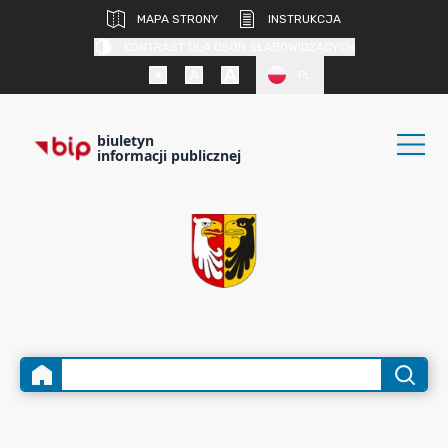
MAPA STRONY
INSTRUKCJA
KONTRAST DLA OSÓB SŁABOWIDZĄCYCH
PL
biuletyn
informacji publicznej