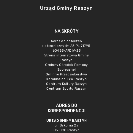
Urząd Gminy Raszyn
NA SKRÓTY
Adres do doręczeń
elektronicznych: AE:PL-71795-
60485-AFDIV-23
Strona internetowa Gminy
Raszyn
Gminny Ośrodek Pomocy
Społecznej
Gminne Przedsięborstwo
Komunalne Eko-Raszyn
Centrum Kultury Raszyn
Centrum Sportu Raszyn
ADRES DO
KORESPONDENCJI
URZĄD GMINY RASZYN
ul. Szkolna 2a
05-090 Raszyn