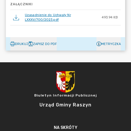
ZAŁĄCZNIKI
Uzasadnienie do Uchwały Nr
493.94 KB
LXXXV/700/2023.pdf
DRUKUJ
ZAPISZ DO PDF
METRYCZKA
Biuletyn Informacji Publicznej
Urząd Gminy Raszyn
NA SKRÓTY