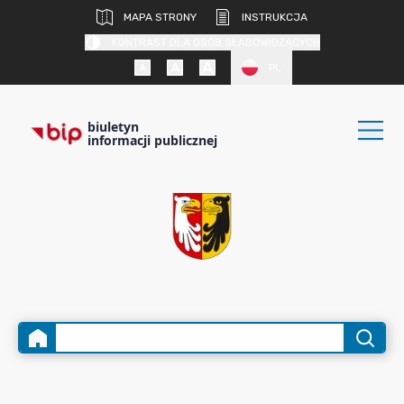
MAPA STRONY
INSTRUKCJA
KONTRAST DLA OSÓB SŁABOWIDZĄCYCH
PL
biuletyn
informacji publicznej