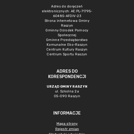
Adres do doręczeń
elektronicznych: AE:PL-71795-
60485-AFDIV-23
Strona internetowa Gminy
Raszyn
Gminny Ośrodek Pomocy
Społecznej
Gminne Przedsięborstwo
Komunalne Eko-Raszyn
Centrum Kultury Raszyn
Centrum Sportu Raszyn
ADRES DO
KORESPONDENCJI
URZĄD GMINY RASZYN
ul. Szkolna 2a
05-090 Raszyn
INFORMACJE
Mapa strony
Rejestr zmian