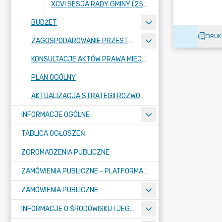
XCVI SESJA RADY GMINY (25 KWIETNIA 2024 ROKU)
BUDŻET
DRUK
ZAGOSPODAROWANIE PRZESTRZENNE
KONSULTACJE AKTÓW PRAWA MIEJSCOWEGO I INNYCH AKTÓW PRAWNYCH
PLAN OGÓLNY
AKTUALIZACJA STRATEGII ROZWOJU GMINY RASZYN
INFORMACJE OGÓLNE
TABLICA OGŁOSZEŃ
ZGROMADZENIA PUBLICZNE
ZAMÓWIENIA PUBLICZNE - PLATFORMA ZAKUPOWA (OD 01.05.2025R.)
ZAMÓWIENIA PUBLICZNE
INFORMACJE O ŚRODOWISKU I JEGO OCHRONIE