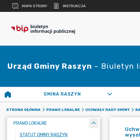
MAPA STRONY
INSTRUKCJA
biuletyn
informacji publicznej
Urząd Gminy Raszyn
– Biuletyn 
GMINA RASZYN
STRONA GŁÓWNA
PRAWO LOKALNE
UCHWAŁY RADY GMINY
K
PRAWO LOKALNE
Uchwa
wysok
STATUT GMINY RASZYN