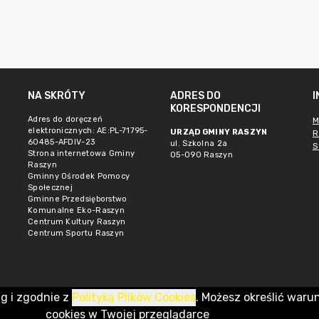
NA SKRÓTY
ADRES DO
KORESPONDENCJI
Adres do doręczeń
M
elektronicznych: AE:PL-71795-
URZĄD GMINY RASZYN
R
60485-AFDIV-23
ul. Szkolna 2a
S
Strona internetowa Gminy
05-090 Raszyn
Raszyn
Gminny Ośrodek Pomocy
Społecznej
Gminne Przedsięborstwo
Komunalne Eko-Raszyn
Centrum Kultury Raszyn
Centrum Sportu Raszyn
ug i zgodnie z
Polityką Plików Cookies
. Możesz określić waru
cookies w Twojej przeglądarce