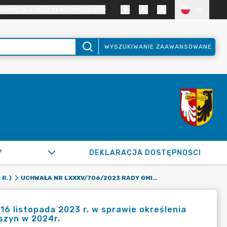
TRAST DLA OSÓB SŁABOWIDZĄCYCH
PL
WYSZUKIWANIE ZAAWANSOWANE
Y
DEKLARACJA DOSTĘPNOŚCI
UCHWAŁA NR LXXXV/706/2023 RADY GMINY RASZYN Z DNIA 16 LISTOPADA 2023 R. W SPRAWIE OKREŚLENIA WYSOKOŚCI STAWEK OPŁATY TARGOWEJ NA TERENIE GMINY RASZYN W 2024R.
 R.)
6 listopada 2023 r. w sprawie określenia
szyn w 2024r.