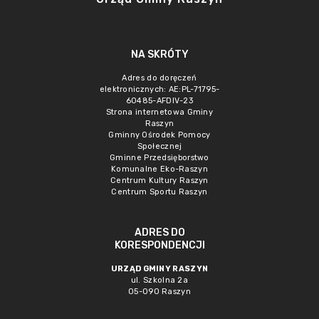
NA SKRÓTY
Adres do doręczeń
elektronicznych: AE:PL-71795-
60485-AFDIV-23
Strona internetowa Gminy
Raszyn
Gminny Ośrodek Pomocy
Społecznej
Gminne Przedsięborstwo
Komunalne Eko-Raszyn
Centrum Kultury Raszyn
Centrum Sportu Raszyn
ADRES DO
KORESPONDENCJI
URZĄD GMINY RASZYN
ul. Szkolna 2a
05-090 Raszyn