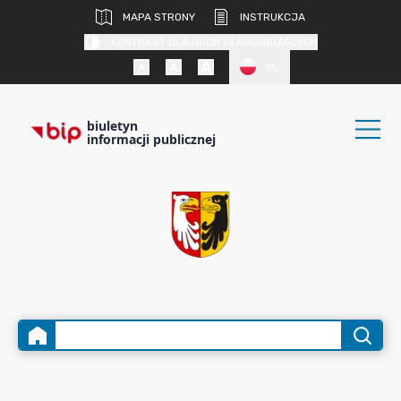
MAPA STRONY
INSTRUKCJA
KONTRAST DLA OSÓB SŁABOWIDZĄCYCH
PL
biuletyn
informacji publicznej