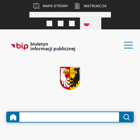
MAPA STRONY
INSTRUKCJA
KONTRAST DLA OSÓB SŁABOWIDZĄCYCH
PL
biuletyn
informacji publicznej