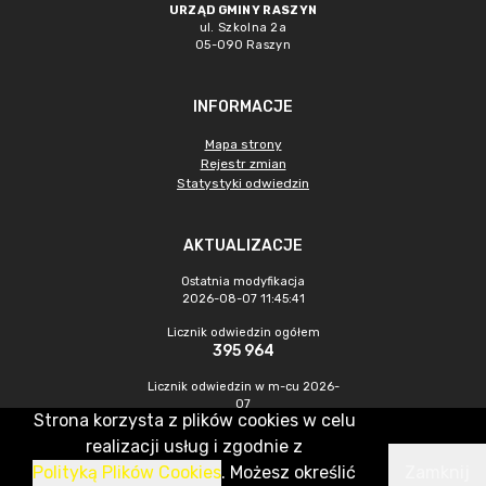
URZĄD GMINY RASZYN
ul. Szkolna 2a
05-090 Raszyn
INFORMACJE
Mapa strony
Rejestr zmian
Statystyki odwiedzin
AKTUALIZACJE
Ostatnia modyfikacja
2026-08-07 11:45:41
Licznik odwiedzin ogółem
395 964
Licznik odwiedzin w m-cu 2026-
07
Strona korzysta z plików cookies w celu
1 275
realizacji usług i zgodnie z
Polityką Plików Cookies
. Możesz określić
Zamknij
CMS & Hosting: Nefeni Sp. z o.o.