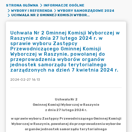
STRONA GŁÓWNA
INFORMACJE OGÓLNE
WYBORY I REFERENDA
WYBORY SAMORZĄDOWE 2024
UCHWAŁA NR 2 GMINNEJ KOMISJI WYBORCZEJ W RASZYNIE Z DNIA 27 LUTEGO 2024 R. W SPRAWIE WYBORU ZASTĘPCY PRZEWODNICZĄCEGO GMINNEJ KOMISJI WYBORCZEJ W RASZYNIE, POWOŁANEJ DO PRZEPROWADZENIA WYBORÓW ORGANÓW JEDNOSTEK SAMORZĄDU TERYTORIALNEGO ZARZĄDZONYCH NA DZIEŃ 7 KWIETNIA 2024 R.
Uchwała Nr 2 Gminnej Komisji Wyborczej w
Raszynie z dnia 27 lutego 2024 r. w
sprawie wyboru Zastępcy
Przewodniczącego Gminnej Komisji
Wyborczej w Raszynie, powołanej do
przeprowadzenia wyborów organów
jednostek samorządu terytorialnego
zarządzonych na dzień 7 kwietnia 2024 r.
2024-02-27 16:13