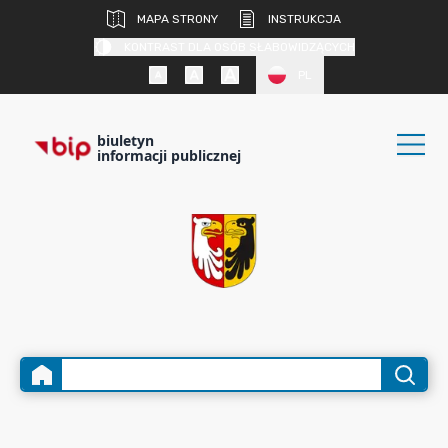
MAPA STRONY
INSTRUKCJA
KONTRAST DLA OSÓB SŁABOWIDZĄCYCH
PL
biuletyn
informacji publicznej