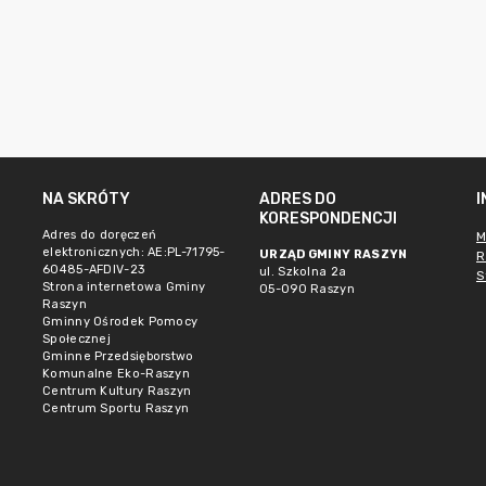
NA SKRÓTY
ADRES DO
KORESPONDENCJI
Adres do doręczeń
M
elektronicznych: AE:PL-71795-
URZĄD GMINY RASZYN
R
60485-AFDIV-23
ul. Szkolna 2a
S
Strona internetowa Gminy
05-090 Raszyn
Raszyn
Gminny Ośrodek Pomocy
Społecznej
Gminne Przedsięborstwo
Komunalne Eko-Raszyn
Centrum Kultury Raszyn
Centrum Sportu Raszyn