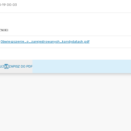
-19 00:03
NIKI
Obwieszczenie_o_zarejestrowanych_kandydatach.pdf
UJ
ZAPISZ DO PDF