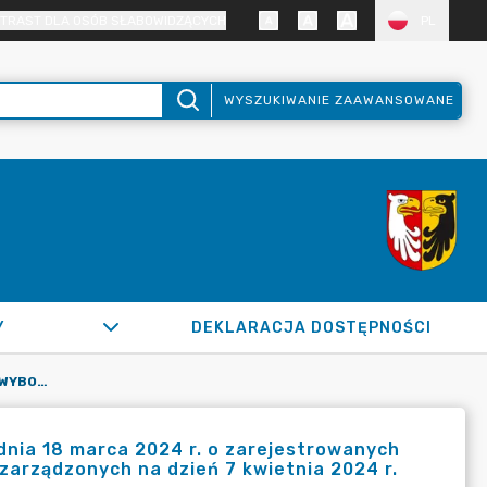
TRAST DLA OSÓB SŁABOWIDZĄCYCH
PL
WYSZUKIWANIE ZAAWANSOWANE
Y
DEKLARACJA DOSTĘPNOŚCI
OBWIESZCZENIE GMINNEJ KOMISJI WYBORCZEJ W RASZYNIE Z DNIA 18 MARCA 2024 R. O ZAREJESTROWANYCH KANDYDATACH NA WÓJTA W WYBORACH WÓJTA GMINY RASZYN ZARZĄDZONYCH NA DZIEŃ 7 KWIETNIA 2024 R.
dnia 18 marca 2024 r. o zarejestrowanych
arządzonych na dzień 7 kwietnia 2024 r.