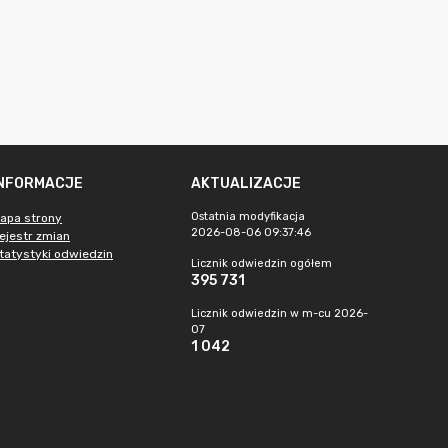
INFORMACJE
AKTUALIZACJE
Ostatnia modyfikacja
apa strony
2026-08-06 09:37:46
ejestr zmian
tatystyki odwiedzin
Licznik odwiedzin ogółem
395 731
Licznik odwiedzin w m-cu 2026-
07
1 042