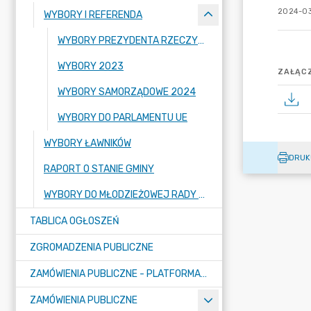
2024-03
WYBORY I REFERENDA
WYBORY PREZYDENTA RZECZYPOSPOLITEJ POLSKIEJ – 18 MAJA 2025 ROKU
WYBORY 2023
ZAŁĄCZ
WYBORY SAMORZĄDOWE 2024
WYBORY DO PARLAMENTU UE
WYBORY ŁAWNIKÓW
DRUK
RAPORT O STANIE GMINY
WYBORY DO MŁODZIEŻOWEJ RADY GMINY RASZYN
TABLICA OGŁOSZEŃ
ZGROMADZENIA PUBLICZNE
ZAMÓWIENIA PUBLICZNE - PLATFORMA ZAKUPOWA (OD 01.05.2025R.)
ZAMÓWIENIA PUBLICZNE