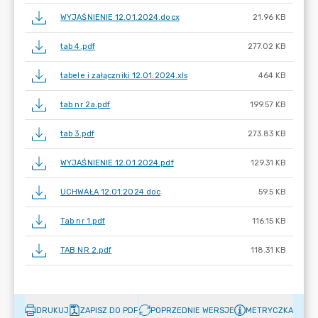
WYJAŚNIENIE 12.01.2024.docx
21.96 KB
tab 4.pdf
277.02 KB
tabele i załączniki 12.01.2024.xls
464 KB
tab nr 2a.pdf
199.57 KB
tab 3.pdf
273.83 KB
WYJAŚNIENIE 12.01.2024.pdf
129.31 KB
UCHWAŁA 12.01.2024.doc
59.5 KB
Tab nr 1.pdf
116.15 KB
TAB NR 2.pdf
118.31 KB
DRUKUJ
ZAPISZ DO PDF
POPRZEDNIE WERSJE
METRYCZKA