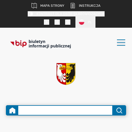
MAPA STRONY
INSTRUKCJA
KONTRAST DLA OSÓB SŁABOWIDZĄCYCH
PL
biuletyn
informacji publicznej