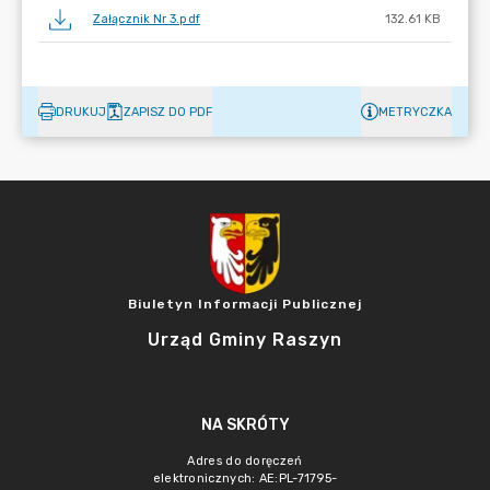
Załącznik Nr 3.pdf
132.61 KB
DRUKUJ
ZAPISZ DO PDF
METRYCZKA
Biuletyn Informacji Publicznej
Urząd Gminy Raszyn
NA SKRÓTY
Adres do doręczeń
elektronicznych: AE:PL-71795-