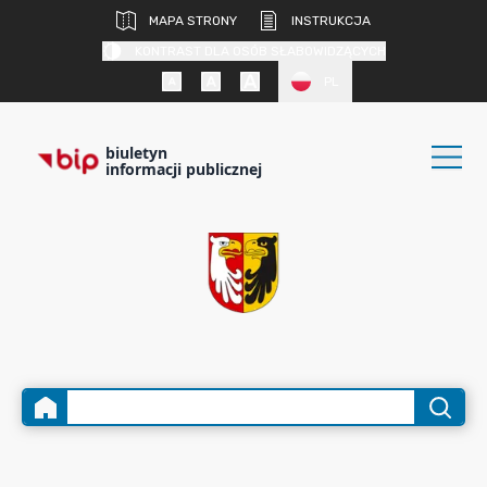
MAPA STRONY
INSTRUKCJA
KONTRAST DLA OSÓB SŁABOWIDZĄCYCH
PL
biuletyn
informacji publicznej