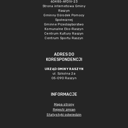
60485-AFDIV-23
Strona internetowa Gminy
Raszyn
Gminny Ośrodek Pomocy
Społecznej
Gminne Przedsięborstwo
Komunalne Eko-Raszyn
Centrum Kultury Raszyn
Centrum Sportu Raszyn
ADRES DO
KORESPONDENCJI
URZĄD GMINY RASZYN
ul. Szkolna 2a
05-090 Raszyn
INFORMACJE
Mapa strony
Rejestr zmian
Statystyki odwiedzin