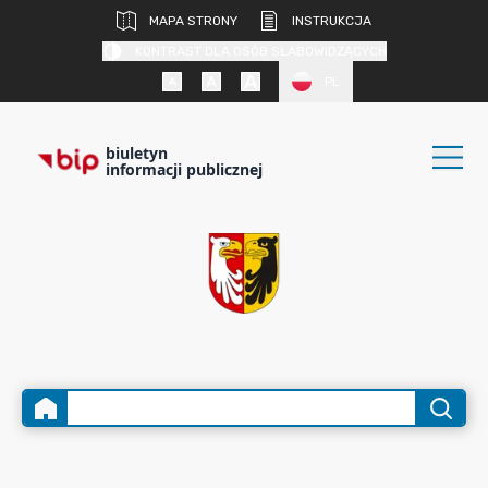
MAPA STRONY
INSTRUKCJA
KONTRAST DLA OSÓB SŁABOWIDZĄCYCH
PL
biuletyn
informacji publicznej