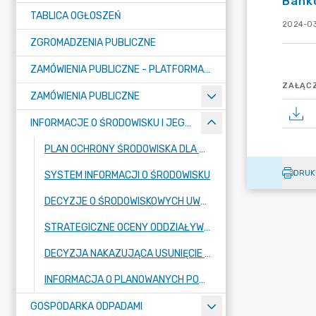
Bank
TABLICA OGŁOSZEŃ
2024-03
ZGROMADZENIA PUBLICZNE
ZAMÓWIENIA PUBLICZNE - PLATFORMA ZAKUPOWA (OD 01.05.2025R.)
ZAŁĄCZ
ZAMÓWIENIA PUBLICZNE
INFORMACJE O ŚRODOWISKU I JEGO OCHRONIE
PLAN OCHRONY ŚRODOWISKA DLA GMINY RASZYN
DRUK
SYSTEM INFORMACJI O ŚRODOWISKU
DECYZJE O ŚRODOWISKOWYCH UWARUNKOWANIACH
STRATEGICZNE OCENY ODDZIAŁYWANIA NA ŚRODOWISKO
DECYZJA NAKAZUJĄCA USUNIĘCIE ODPADÓW Z NIERUCHOMOŚCI
INFORMACJA O PLANOWANYCH POMIARACH PÓL ELEKTROMAGNETYCZNYCH
GOSPODARKA ODPADAMI