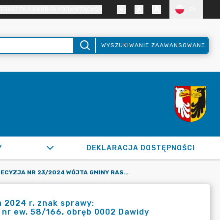
TRAST DLA OSÓB SŁABOWIDZĄCYCH
PL
WYSZUKIWANIE ZAAWANSOWANE
Y
DEKLARACJA DOSTĘPNOŚCI
DECYZJA NR 23/2024 WÓJTA GMINY RASZYN Z DNIA 18 MARCA 2024 R. ZNAK SPRAWY: OŚGK.6236.68.2023.TK, NAKAZUJĄCA USUNIĘCIE Z DZIAŁKI O NR EW. 58/166, OBRĘB 0002 DAWIDY BANKOWE, GMINA RASZYN, ZGROMADZONYCH ODPADÓW.
 2024 r. znak sprawy:
o nr ew. 58/166, obręb 0002 Dawidy