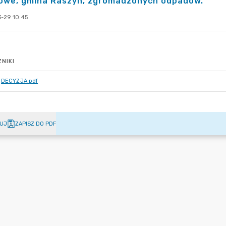
owe, gmina Raszyn, zgromadzonych odpadów.
-29 10:45
NIKI
DECYZJA.pdf
UJ
ZAPISZ DO PDF