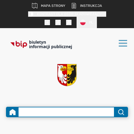
MAPA STRONY
INSTRUKCJA
KONTRAST DLA OSÓB SŁABOWIDZĄCYCH
PL
biuletyn
informacji publicznej