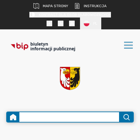
MAPA STRONY
INSTRUKCJA
KONTRAST DLA OSÓB SŁABOWIDZĄCYCH
PL
biuletyn
informacji publicznej