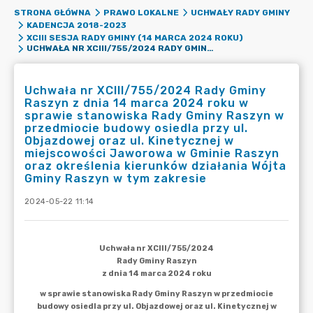
STRONA GŁÓWNA
PRAWO LOKALNE
UCHWAŁY RADY GMINY
KADENCJA 2018-2023
XCIII SESJA RADY GMINY (14 MARCA 2024 ROKU)
UCHWAŁA NR XCIII/755/2024 RADY GMINY RASZYN Z DNIA 14 MARCA 2024 ROKU W SPRAWIE STANOWISKA RADY GMINY RASZYN W PRZEDMIOCIE BUDOWY OSIEDLA PRZY UL. OBJAZDOWEJ ORAZ UL. KINETYCZNEJ W MIEJSCOWOŚCI JAWOROWA W GMINIE RASZYN ORAZ OKREŚLENIA KIERUNKÓW DZIAŁANIA WÓJTA GMINY RASZYN W TYM ZAKRESIE
Uchwała nr XCIII/755/2024 Rady Gminy
Raszyn z dnia 14 marca 2024 roku w
sprawie stanowiska Rady Gminy Raszyn w
przedmiocie budowy osiedla przy ul.
Objazdowej oraz ul. Kinetycznej w
miejscowości Jaworowa w Gminie Raszyn
oraz określenia kierunków działania Wójta
Gminy Raszyn w tym zakresie
2024-05-22 11:14