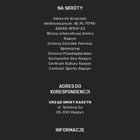
NA SKRÓTY
Adres do doręczeń
elektronicznych: AE:PL-71795-
60485-AFDIV-23
Strona internetowa Gminy
Raszyn
Gminny Ośrodek Pomocy
Społecznej
Gminne Przedsięborstwo
Komunalne Eko-Raszyn
Centrum Kultury Raszyn
Centrum Sportu Raszyn
ADRES DO
KORESPONDENCJI
URZĄD GMINY RASZYN
ul. Szkolna 2a
05-090 Raszyn
INFORMACJE