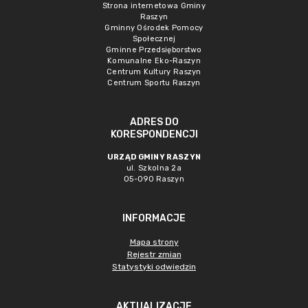
Strona internetowa Gminy
Raszyn
Gminny Ośrodek Pomocy
Społecznej
Gminne Przedsięborstwo
Komunalne Eko-Raszyn
Centrum Kultury Raszyn
Centrum Sportu Raszyn
ADRES DO
KORESPONDENCJI
URZĄD GMINY RASZYN
ul. Szkolna 2a
05-090 Raszyn
INFORMACJE
Mapa strony
Rejestr zmian
Statystyki odwiedzin
AKTUALIZACJE