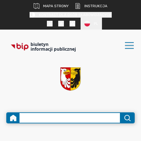
MAPA STRONY
INSTRUKCJA
KONTRAST DLA OSÓB SŁABOWIDZĄCYCH
PL
biuletyn
informacji publicznej