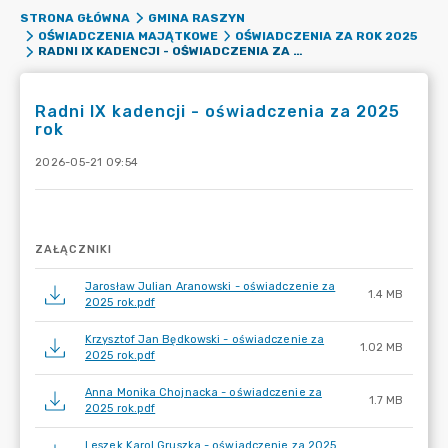
STRONA GŁÓWNA
GMINA RASZYN
OŚWIADCZENIA MAJĄTKOWE
OŚWIADCZENIA ZA ROK 2025
RADNI IX KADENCJI - OŚWIADCZENIA ZA 2025 ROK
Radni IX kadencji - oświadczenia za 2025
rok
2026-05-21 09:54
ZAŁĄCZNIKI
Jarosław Julian Aranowski - oświadczenie za
1.4 MB
2025 rok.pdf
Krzysztof Jan Będkowski - oświadczenie za
1.02 MB
2025 rok.pdf
Anna Monika Chojnacka - oświadczenie za
1.7 MB
2025 rok.pdf
Leszek Karol Gruszka - oświadczenie za 2025