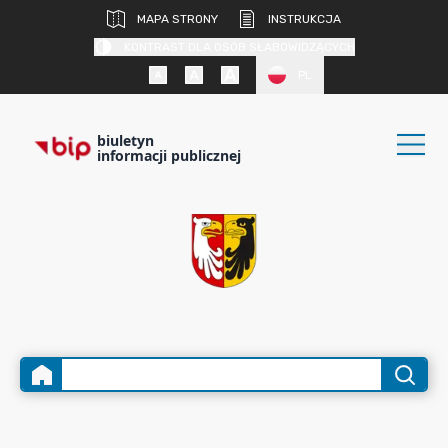
MAPA STRONY
INSTRUKCJA
KONTRAST DLA OSÓB SŁABOWIDZĄCYCH
PL
biuletyn
informacji publicznej