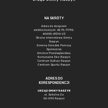
NA SKRÓTY
Adres do doręczeń
elektronicznych: AE:PL-71795-
60485-AFDIV-23
Strona internetowa Gminy
Raszyn
Gminny Ośrodek Pomocy
Społecznej
Gminne Przedsięborstwo
Komunalne Eko-Raszyn
Centrum Kultury Raszyn
Centrum Sportu Raszyn
ADRES DO
KORESPONDENCJI
URZĄD GMINY RASZYN
ul. Szkolna 2a
05-090 Raszyn