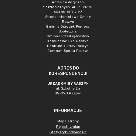
Adres do doręczeń
elektronicznych: AE:PL-71795-
60485-AFDIV-23
Strona internetowa Gminy
Raszyn
Gminny Ośrodek Pomocy
Społecznej
Gminne Przedsięborstwo
Komunalne Eko-Raszyn
Centrum Kultury Raszyn
Centrum Sportu Raszyn
ADRES DO
KORESPONDENCJI
URZĄD GMINY RASZYN
ul. Szkolna 2a
05-090 Raszyn
INFORMACJE
Mapa strony
Rejestr zmian
Statystyki odwiedzin