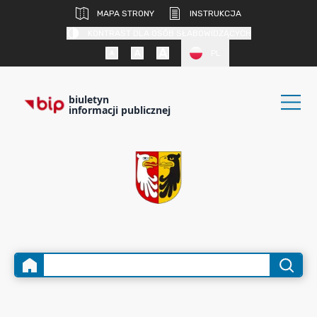
MAPA STRONY
INSTRUKCJA
KONTRAST DLA OSÓB SŁABOWIDZĄCYCH
PL
biuletyn
informacji publicznej