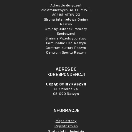
Adres do doręczeń
elektronicznych: AE:PL-71795-
60485-AFDIV-23
Strona internetowa Gminy
Raszyn
Gminny Ośrodek Pomocy
Społecznej
Gminne Przedsięborstwo
Komunalne Eko-Raszyn
Centrum Kultury Raszyn
Centrum Sportu Raszyn
ADRES DO
KORESPONDENCJI
URZĄD GMINY RASZYN
ul. Szkolna 2a
05-090 Raszyn
INFORMACJE
Mapa strony
Rejestr zmian
Statystyki odwiedzin