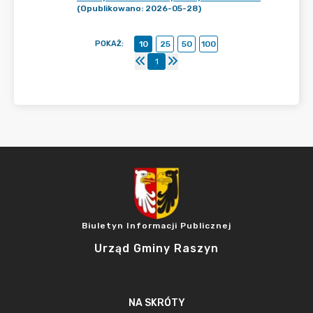
(Opublikowano: 2026-05-28)
POKAŻ
:
10
25
50
100
1
Biuletyn Informacji Publicznej
Urząd Gminy Raszyn
NA SKRÓTY