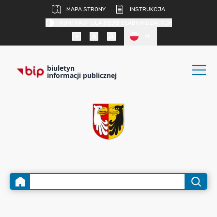
MAPA STRONY
INSTRUKCJA
KONTRAST DLA OSÓB SŁABOWIDZĄCYCH
PL
biuletyn
informacji publicznej