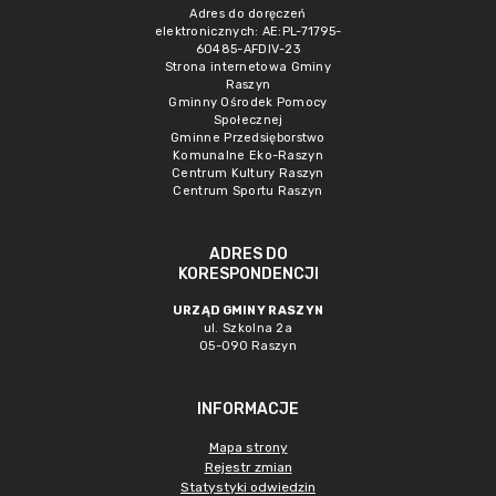
Adres do doręczeń
elektronicznych: AE:PL-71795-
60485-AFDIV-23
Strona internetowa Gminy
Raszyn
Gminny Ośrodek Pomocy
Społecznej
Gminne Przedsięborstwo
Komunalne Eko-Raszyn
Centrum Kultury Raszyn
Centrum Sportu Raszyn
ADRES DO
KORESPONDENCJI
URZĄD GMINY RASZYN
ul. Szkolna 2a
05-090 Raszyn
INFORMACJE
Mapa strony
Rejestr zmian
Statystyki odwiedzin