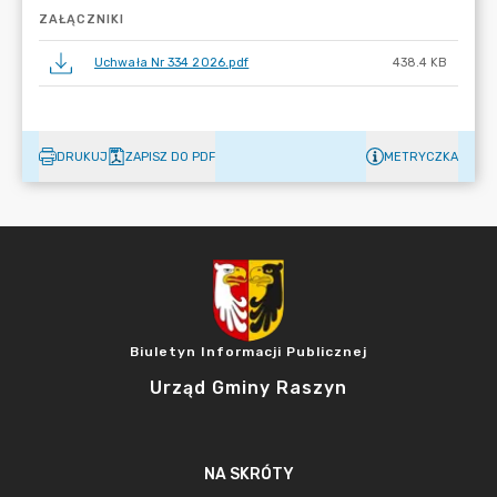
ZAŁĄCZNIKI
Uchwała Nr 334 2026.pdf
438.4 KB
DRUKUJ
ZAPISZ DO PDF
METRYCZKA
Biuletyn Informacji Publicznej
Urząd Gminy Raszyn
NA SKRÓTY