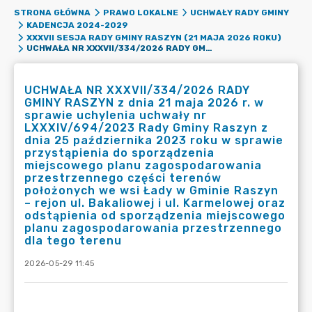
STRONA GŁÓWNA
PRAWO LOKALNE
UCHWAŁY RADY GMINY
KADENCJA 2024-2029
XXXVII SESJA RADY GMINY RASZYN (21 MAJA 2026 ROKU)
UCHWAŁA NR XXXVII/334/2026 RADY GMINY RASZYN Z DNIA 21 MAJA 2026 R. W SPRAWIE UCHYLENIA UCHWAŁY NR LXXXIV/694/2023 RADY GMINY RASZYN Z DNIA 25 PAŹDZIERNIKA 2023 ROKU W SPRAWIE PRZYSTĄPIENIA DO SPORZĄDZENIA MIEJSCOWEGO PLANU ZAGOSPODAROWANIA PRZESTRZENNEGO CZĘŚCI TERENÓW POŁOŻONYCH WE WSI ŁADY W GMINIE RASZYN – REJON UL. BAKALIOWEJ I UL. KARMELOWEJ ORAZ ODSTĄPIENIA OD SPORZĄDZENIA MIEJSCOWEGO PLANU ZAGOSPODAROWANIA PRZESTRZENNEGO DLA TEGO TERENU
UCHWAŁA NR XXXVII/334/2026 RADY
GMINY RASZYN z dnia 21 maja 2026 r. w
sprawie uchylenia uchwały nr
LXXXIV/694/2023 Rady Gminy Raszyn z
dnia 25 października 2023 roku w sprawie
przystąpienia do sporządzenia
miejscowego planu zagospodarowania
przestrzennego części terenów
położonych we wsi Łady w Gminie Raszyn
– rejon ul. Bakaliowej i ul. Karmelowej oraz
odstąpienia od sporządzenia miejscowego
planu zagospodarowania przestrzennego
dla tego terenu
2026-05-29 11:45