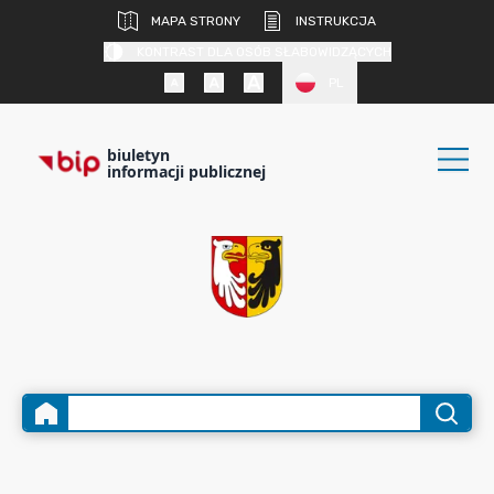
MAPA STRONY
INSTRUKCJA
KONTRAST DLA OSÓB SŁABOWIDZĄCYCH
PL
biuletyn
informacji publicznej