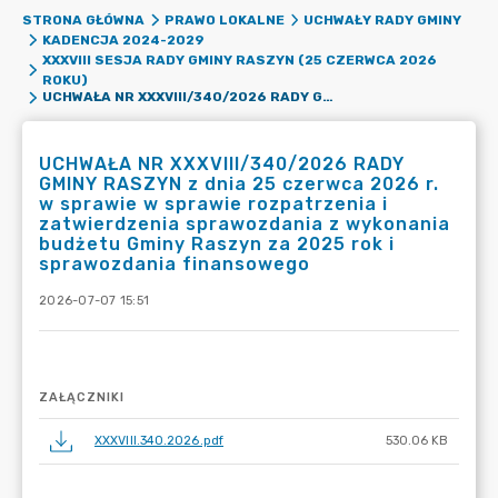
STRONA GŁÓWNA
PRAWO LOKALNE
UCHWAŁY RADY GMINY
KADENCJA 2024-2029
XXXVIII SESJA RADY GMINY RASZYN (25 CZERWCA 2026
ROKU)
UCHWAŁA NR XXXVIII/340/2026 RADY GMINY RASZYN Z DNIA 25 CZERWCA 2026 R. W SPRAWIE W SPRAWIE ROZPATRZENIA I ZATWIERDZENIA SPRAWOZDANIA Z WYKONANIA BUDŻETU GMINY RASZYN ZA 2025 ROK I SPRAWOZDANIA FINANSOWEGO
UCHWAŁA NR XXXVIII/340/2026 RADY
GMINY RASZYN z dnia 25 czerwca 2026 r.
w sprawie w sprawie rozpatrzenia i
zatwierdzenia sprawozdania z wykonania
budżetu Gminy Raszyn za 2025 rok i
sprawozdania finansowego
2026-07-07 15:51
ZAŁĄCZNIKI
XXXVIII.340.2026.pdf
530.06 KB