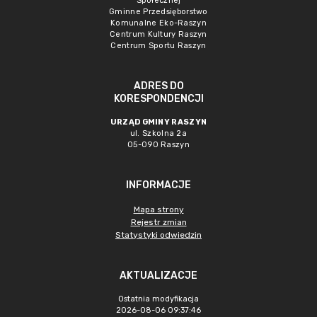
Społecznej
Gminne Przedsięborstwo
Komunalne Eko-Raszyn
Centrum Kultury Raszyn
Centrum Sportu Raszyn
ADRES DO
KORESPONDENCJI
URZĄD GMINY RASZYN
ul. Szkolna 2a
05-090 Raszyn
INFORMACJE
Mapa strony
Rejestr zmian
Statystyki odwiedzin
AKTUALIZACJE
Ostatnia modyfikacja
2026-08-06 09:37:46