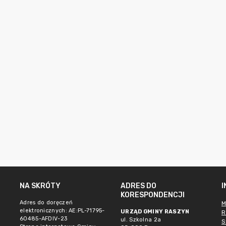
NA SKRÓTY
ADRES DO
KORESPONDENCJI
Adres do doręczeń
M
elektronicznych: AE:PL-71795-
URZĄD GMINY RASZYN
R
60485-AFDIV-23
ul. Szkolna 2a
S