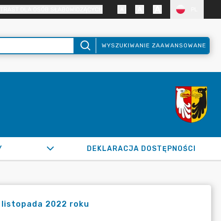
TRAST DLA OSÓB SŁABOWIDZĄCYCH
PL
WYSZUKIWANIE ZAAWANSOWANE
Y
DEKLARACJA DOSTĘPNOŚCI
 listopada 2022 roku