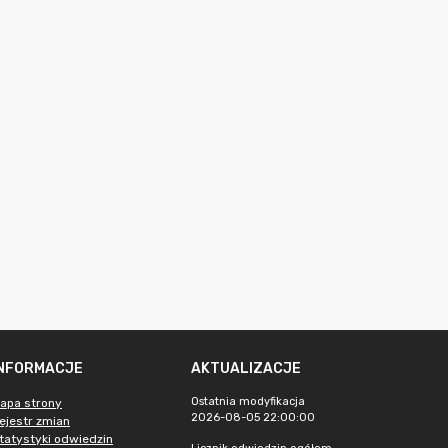
INFORMACJE
AKTUALIZACJE
Ostatnia modyfikacja
apa strony
2026-08-05 22:00:00
ejestr zmian
tatystyki odwiedzin