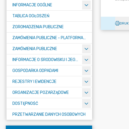
INFORMACJE OGÓLNE
TABLICA OGŁOSZEŃ
DRUK
ZGROMADZENIA PUBLICZNE
ZAMÓWIENIA PUBLICZNE - PLATFORMA ZAKUPOWA (OD 01.05.2025R.)
ZAMÓWIENIA PUBLICZNE
INFORMACJE O ŚRODOWISKU I JEGO OCHRONIE
GOSPODARKA ODPADAMI
REJESTRY I EWIDENCJE
ORGANIZACJE POZARZĄDOWE
DOSTĘPNOŚĆ
PRZETWARZANIE DANYCH OSOBOWYCH