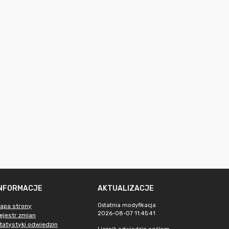
INFORMACJE
AKTUALIZACJE
Ostatnia modyfikacja
apa strony
2026-08-07 11:45:41
ejestr zmian
tatystyki odwiedzin