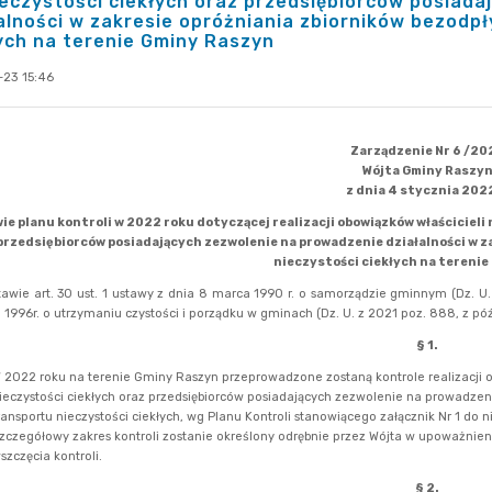
ieczystości ciekłych oraz przedsiębiorców posiad
alności w zakresie opróżniania zbiorników bezodp
ych na terenie Gminy Raszyn
-23 15:46