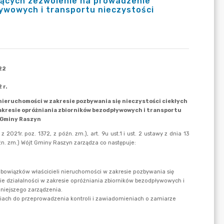
ających zezwolenie na prowadzenie
ływowych i transportu nieczystości