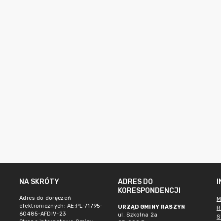
NA SKRÓTY
ADRES DO
KORESPONDENCJI
Adres do doręczeń
M
elektronicznych: AE:PL-71795-
URZĄD GMINY RASZYN
R
60485-AFDIV-23
ul. Szkolna 2a
S