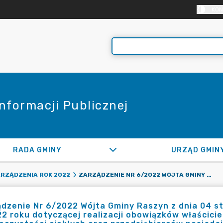
KON
Informacji Publicznej
RADA GMINY
URZĄD GMIN
ZARZĄDZENIE NR 6/2022 WÓJTA GMINY RASZYN Z DNIA 04 STYCZNIA 2022 ROKU W SPRAWIE PLANU KONTROLI W 2022 ROKU DOTYCZĄCEJ REALIZACJI OBOWIĄZKÓW WŁAŚCICIELI NIERUCHOMOŚCI W ZAKRESIE POZBYWANIA SIĘ NIECZYSTOŚCI CIEKŁYCH ORAZ PRZEDSIĘBIORCÓW POSIADAJĄCYCH ZEZWOLENIE NA PROWADZENIE DZIAŁALNOŚCI W ZAKRESIE OPRÓŻNIANIA ZBIORNIKÓW BEZODPŁYWOWYCH I TRANSPORTU NIECZYSTOŚCI CIEKŁYCH NA TERENIE GMINY RASZYN
RZĄDZENIA ROK 2022
dzenie Nr 6/2022 Wójta Gminy Raszyn z dnia 04 st
2 roku dotyczącej realizacji obowiązków właścici