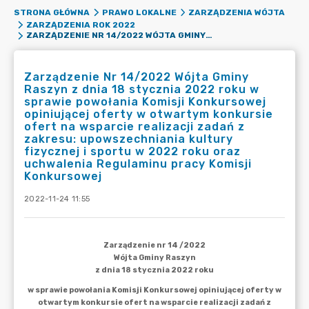
STRONA GŁÓWNA
PRAWO LOKALNE
ZARZĄDZENIA WÓJTA
ZARZĄDZENIA ROK 2022
ZARZĄDZENIE NR 14/2022 WÓJTA GMINY RASZYN Z DNIA 18 STYCZNIA 2022 ROKU W SPRAWIE POWOŁANIA KOMISJI KONKURSOWEJ OPINIUJĄCEJ OFERTY W OTWARTYM KONKURSIE OFERT NA WSPARCIE REALIZACJI ZADAŃ Z ZAKRESU: UPOWSZECHNIANIA KULTURY FIZYCZNEJ I SPORTU W 2022 ROKU ORAZ UCHWALENIA REGULAMINU PRACY KOMISJI KONKURSOWEJ
Zarządzenie Nr 14/2022 Wójta Gminy
Raszyn z dnia 18 stycznia 2022 roku w
sprawie powołania Komisji Konkursowej
opiniującej oferty w otwartym konkursie
ofert na wsparcie realizacji zadań z
zakresu: upowszechniania kultury
fizycznej i sportu w 2022 roku oraz
uchwalenia Regulaminu pracy Komisji
Konkursowej
2022-11-24 11:55