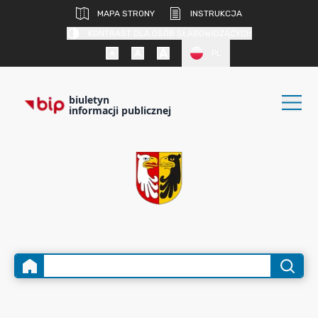
MAPA STRONY
INSTRUKCJA
KONTRAST DLA OSÓB SŁABOWIDZĄCYCH
PL
biuletyn
informacji publicznej