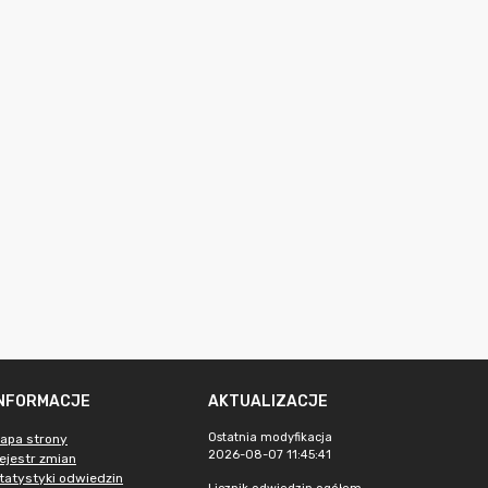
INFORMACJE
AKTUALIZACJE
Ostatnia modyfikacja
apa strony
2026-08-07 11:45:41
ejestr zmian
tatystyki odwiedzin