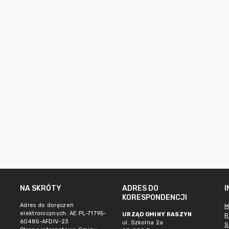
NA SKRÓTY
ADRES DO
KORESPONDENCJI
Adres do doręczeń
M
elektronicznych: AE:PL-71795-
URZĄD GMINY RASZYN
R
60485-AFDIV-23
ul. Szkolna 2a
S