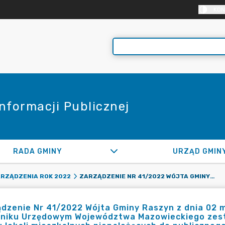
KON
Informacji Publicznej
RADA GMINY
URZĄD GMIN
ZARZĄDZENIE NR 41/2022 WÓJTA GMINY RASZYN Z DNIA 02 MARCA 2022 ROKU W SPRAWIE OGŁOSZENIA W DZIENNIKU URZĘDOWYM WOJEWÓDZTWA MAZOWIECKIEGO ZESTAWIENIA DANYCH DOTYCZĄCYCH CZYNSZÓW NAJMU LOKALI MIESZKALNYCH NIENALEŻĄCYCH DO PUBLICZNEGO ZASOBU MIESZKANIOWEGO ZA 2021 R., POŁOŻONYCH NA OBSZARZE GMINY RASZYN
RZĄDZENIA ROK 2022
dzenie Nr 41/2022 Wójta Gminy Raszyn z dnia 02 
nniku Urzędowym Województwa Mazowieckiego zes