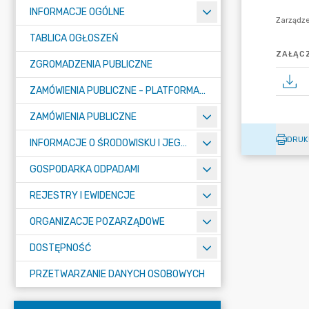
INFORMACJE OGÓLNE
TABLICA OGŁOSZEŃ
ZAŁĄCZ
ZGROMADZENIA PUBLICZNE
ZAMÓWIENIA PUBLICZNE - PLATFORMA ZAKUPOWA (OD 01.05.2025R.)
ZAMÓWIENIA PUBLICZNE
DRUK
INFORMACJE O ŚRODOWISKU I JEGO OCHRONIE
GOSPODARKA ODPADAMI
REJESTRY I EWIDENCJE
ORGANIZACJE POZARZĄDOWE
DOSTĘPNOŚĆ
PRZETWARZANIE DANYCH OSOBOWYCH