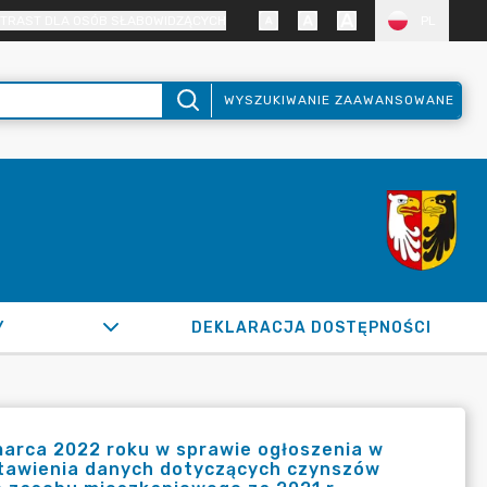
TRAST DLA OSÓB SŁABOWIDZĄCYCH
PL
WYSZUKIWANIE ZAAWANSOWANE
Y
DEKLARACJA DOSTĘPNOŚCI
marca 2022 roku w sprawie ogłoszenia w
tawienia danych dotyczących czynszów