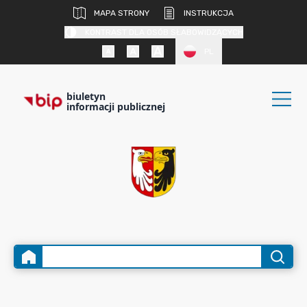
MAPA STRONY
INSTRUKCJA
KONTRAST DLA OSÓB SŁABOWIDZĄCYCH
PL
biuletyn
informacji publicznej