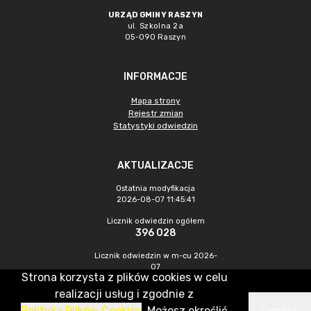
URZĄD GMINY RASZYN
ul. Szkolna 2a
05-090 Raszyn
INFORMACJE
Mapa strony
Rejestr zmian
Statystyki odwiedzin
AKTUALIZACJE
Ostatnia modyfikacja
2026-08-07 11:45:41
Licznik odwiedzin ogółem
396 028
Licznik odwiedzin w m-cu 2026-
07
Strona korzysta z plików cookies w celu
1 339
realizacji usług i zgodnie z
Polityką Plików Cookies
. Możesz określić
Zamknij
CMS & Hosting: Nefeni Sp. z o.o.