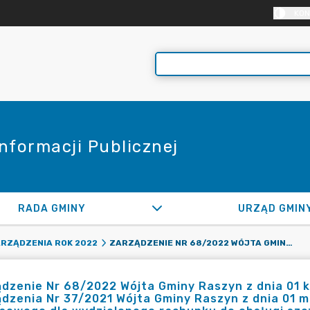
KON
Informacji Publicznej
RADA GMINY
URZĄD GMIN
ZARZĄDZENIE NR 68/2022 WÓJTA GMINY RASZYN Z DNIA 01 KWIETNIA 2022 ROKU W SPRAWIE ZMIANY ZARZĄDZENIA NR 37/2021 WÓJTA GMINY RASZYN Z DNIA 01 MARCA 2021R. W SPRAWIE USTALENIA PLANU FINANSOWEGO DLA WYDZIELONEGO RACHUNKU DO OBSŁUGI SZCZEPIEŃ PRZECIWKO WIRUSOWI SARS-COV-2 W RAMACH FUNDUSZU PRZECIWDZIAŁANIA COVID-19
RZĄDZENIA ROK 2022
dzenie Nr 68/2022 Wójta Gminy Raszyn z dnia 01 
dzenia Nr 37/2021 Wójta Gminy Raszyn z dnia 01 m