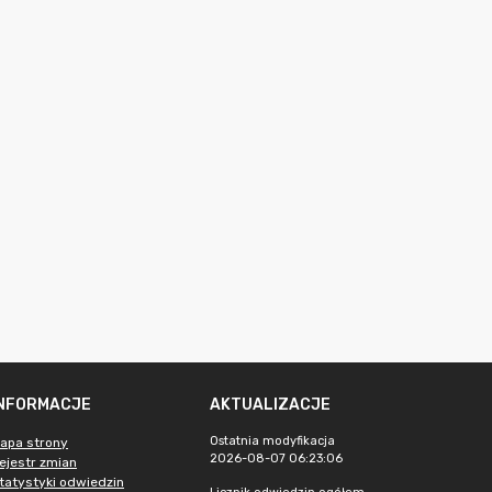
INFORMACJE
AKTUALIZACJE
Ostatnia modyfikacja
apa strony
2026-08-07 06:23:06
ejestr zmian
tatystyki odwiedzin