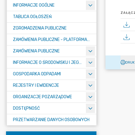
INFORMACJE OGÓLNE
ZAŁĄCZ
TABLICA OGŁOSZEŃ
ZGROMADZENIA PUBLICZNE
ZAMÓWIENIA PUBLICZNE - PLATFORMA ZAKUPOWA (OD 01.05.2025R.)
ZAMÓWIENIA PUBLICZNE
INFORMACJE O ŚRODOWISKU I JEGO OCHRONIE
DRUK
GOSPODARKA ODPADAMI
REJESTRY I EWIDENCJE
ORGANIZACJE POZARZĄDOWE
DOSTĘPNOŚĆ
PRZETWARZANIE DANYCH OSOBOWYCH