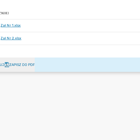
NIKI
Zał Nr 1.xlsx
Zał Nr 2.xlsx
UJ
ZAPISZ DO PDF