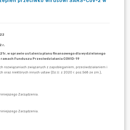
czepień przeciwko wirusowi SARS-CoV-2 w