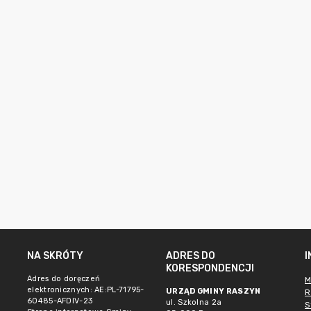
NA SKRÓTY
ADRES DO
KORESPONDENCJI
Adres do doręczeń
M
elektronicznych: AE:PL-71795-
URZĄD GMINY RASZYN
R
60485-AFDIV-23
ul. Szkolna 2a
S