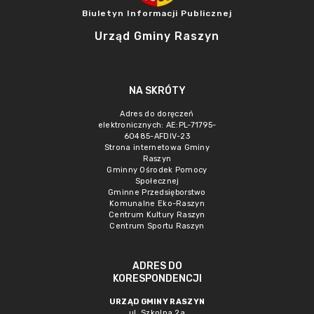
Biuletyn Informacji Publicznej
Urząd Gminy Raszyn
NA SKRÓTY
Adres do doręczeń
elektronicznych: AE:PL-71795-
60485-AFDIV-23
Strona internetowa Gminy
Raszyn
Gminny Ośrodek Pomocy
Społecznej
Gminne Przedsięborstwo
Komunalne Eko-Raszyn
Centrum Kultury Raszyn
Centrum Sportu Raszyn
ADRES DO
KORESPONDENCJI
URZĄD GMINY RASZYN
ul. Szkolna 2a