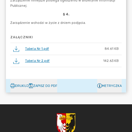
ZAŁĄCZNIKI
Tabela Nr 1.pdf
84.61 KB
Tabela Nr 2.pdf
142.63 KB
DRUKUJ
ZAPISZ DO PDF
METRYCZKA