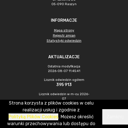
05-090 Raszyn
INFORMACJE
Mapa strony
Rejestr zmian
Statystyki odwiedzin
AKTUALIZACJE
Ostatnia modyfikacja
2026-08-07 11:45:41
Licznik odwiedzin ogółem
395 913
Licznik odwiedzin w m-cu 2026-
07
Strona korzysta z plików cookies w celu
1 224
realizacji usług i zgodnie z
Polityką Plików Cookies
. Możesz określić
Zamknij
CMS & Hosting: Nefeni Sp. z o.o.
warunki przechowywania lub dostępu do