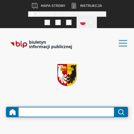
MAPA STRONY
INSTRUKCJA
KONTRAST DLA OSÓB SŁABOWIDZĄCYCH
PL
biuletyn
informacji publicznej