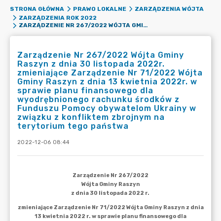
STRONA GŁÓWNA
PRAWO LOKALNE
ZARZĄDZENIA WÓJTA
ZARZĄDZENIA ROK 2022
ZARZĄDZENIE NR 267/2022 WÓJTA GMINY RASZYN Z DNIA 30 LISTOPADA 2022R. ZMIENIAJĄCE ZARZĄDZENIE NR 71/2022 WÓJTA GMINY RASZYN Z DNIA 13 KWIETNIA 2022R. W SPRAWIE PLANU FINANSOWEGO DLA WYODRĘBNIONEGO RACHUNKU ŚRODKÓW Z FUNDUSZU POMOCY OBYWATELOM UKRAINY W ZWIĄZKU Z KONFLIKTEM ZBROJNYM NA TERYTORIUM TEGO PAŃSTWA
Zarządzenie Nr 267/2022 Wójta Gminy
Raszyn z dnia 30 listopada 2022r.
zmieniające Zarządzenie Nr 71/2022 Wójta
Gminy Raszyn z dnia 13 kwietnia 2022r. w
sprawie planu finansowego dla
wyodrębnionego rachunku środków z
Funduszu Pomocy obywatelom Ukrainy w
związku z konfliktem zbrojnym na
terytorium tego państwa
2022-12-06 08:44