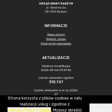
URZĄD GMINY RASZYN
ul. Szkolna 2a
05-090 Raszyn
INFORMACJE
Mapa strony
Rejestr zmian
Statystyki odwiedzin
AKTUALIZACJE
Ostatnia modyfikacja
2026-08-06 09:37:46
Licznik odwiedzin ogółem
395 747
Licznik odwiedzin w m-cu 2026-
07
Strona korzysta z plików cookies w celu
1 058
realizacji usług i zgodnie z
Polityką Plików Cookies
. Możesz określić
Zamknij
CMS & Hosting: Nefeni Sp. z o.o.