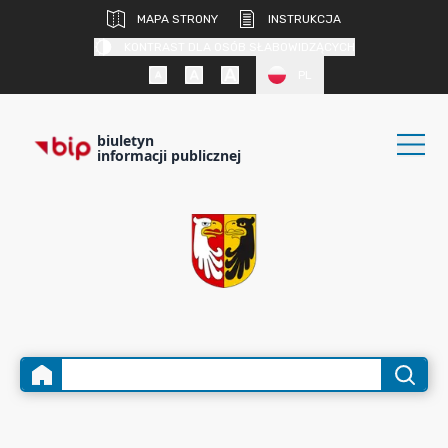
MAPA STRONY
INSTRUKCJA
KONTRAST DLA OSÓB SŁABOWIDZĄCYCH
PL
biuletyn
informacji publicznej