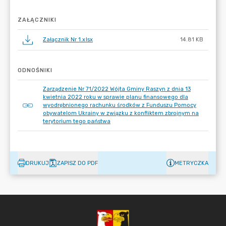
ZAŁĄCZNIKI
Załącznik Nr 1.xlsx
14.81 KB
ODNOŚNIKI
Zarządzenie Nr 71/2022 Wójta Gminy Raszyn z dnia 13
kwietnia 2022 roku w sprawie planu finansowego dla
wyodrębnionego rachunku środków z Funduszu Pomocy
obywatelom Ukrainy w związku z konfliktem zbrojnym na
terytorium tego państwa
DRUKUJ
ZAPISZ DO PDF
METRYCZKA