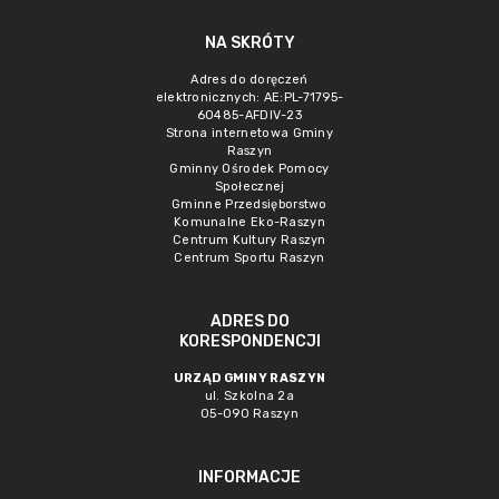
NA SKRÓTY
Adres do doręczeń
elektronicznych: AE:PL-71795-
60485-AFDIV-23
Strona internetowa Gminy
Raszyn
Gminny Ośrodek Pomocy
Społecznej
Gminne Przedsięborstwo
Komunalne Eko-Raszyn
Centrum Kultury Raszyn
Centrum Sportu Raszyn
ADRES DO
KORESPONDENCJI
URZĄD GMINY RASZYN
ul. Szkolna 2a
05-090 Raszyn
INFORMACJE