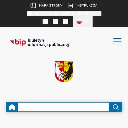
MAPA STRONY
INSTRUKCJA
KONTRAST DLA OSÓB SŁABOWIDZĄCYCH
PL
biuletyn
informacji publicznej