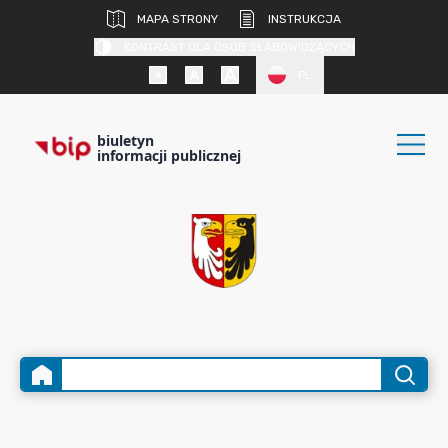
MAPA STRONY
INSTRUKCJA
KONTRAST DLA OSÓB SŁABOWIDZĄCYCH
PL
biuletyn
informacji publicznej