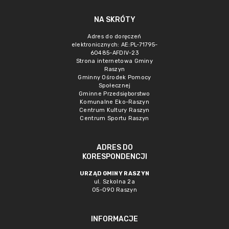
NA SKRÓTY
Adres do doręczeń
elektronicznych: AE:PL-71795-
60485-AFDIV-23
Strona internetowa Gminy
Raszyn
Gminny Ośrodek Pomocy
Społecznej
Gminne Przedsięborstwo
Komunalne Eko-Raszyn
Centrum Kultury Raszyn
Centrum Sportu Raszyn
ADRES DO
KORESPONDENCJI
URZĄD GMINY RASZYN
ul. Szkolna 2a
05-090 Raszyn
INFORMACJE