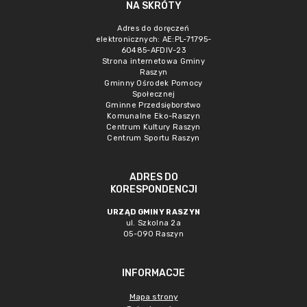
NA SKRÓTY
Adres do doręczeń
elektronicznych: AE:PL-71795-
60485-AFDIV-23
Strona internetowa Gminy
Raszyn
Gminny Ośrodek Pomocy
Społecznej
Gminne Przedsięborstwo
Komunalne Eko-Raszyn
Centrum Kultury Raszyn
Centrum Sportu Raszyn
ADRES DO
KORESPONDENCJI
URZĄD GMINY RASZYN
ul. Szkolna 2a
05-090 Raszyn
INFORMACJE
Mapa strony