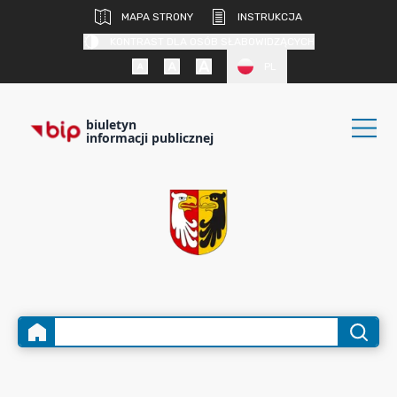
MAPA STRONY
INSTRUKCJA
KONTRAST DLA OSÓB SŁABOWIDZĄCYCH
PL
biuletyn
informacji publicznej