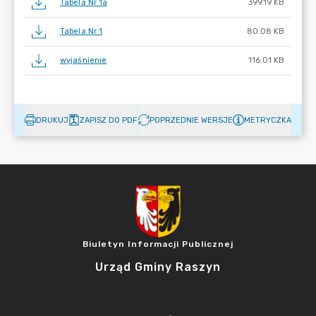
Tabela Nr 1a
399.19 KB
Tabela Nr 1
80.08 KB
wyjaśnienie
116.01 KB
DRUKUJ
ZAPISZ DO PDF
POPRZEDNIE WERSJE
METRYCZKA
Biuletyn Informacji Publicznej
Urząd Gminy Raszyn