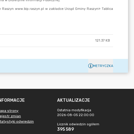
121.37 KB
METRYCZKA
INFORMACJE
AKTUALIZACJE
Ostatnia modyfikacja
apa strony
2026-08-05 22:00:00
ejestr zmian
tatystyki odwiedzin
Licznik odwiedzin ogółem
395 589