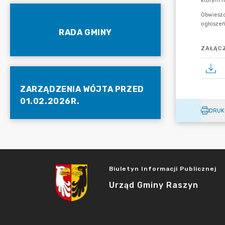
RADA GMINY
ZAŁĄCZ
ZARZĄDZENIA WÓJTA PRZED
01.02.2026R.
DRUK
Biuletyn Informacji Publicznej
Urząd Gminy Raszyn