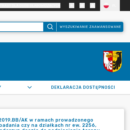
TRAST DLA OSÓB SŁABOWIDZĄCYCH
PL
WYSZUKIWANIE ZAAWANSOWANE
Y
DEKLARACJA DOSTĘPNOŚCI
16.2019.BB/AK w ramach prowadzonego
adania czy na działkach nr ew. 2256,