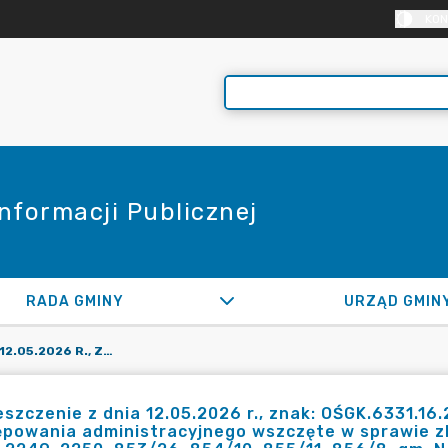
KON
Informacji Publicznej
RADA GMINY
URZĄD GMIN
OBWIESZCZENIE Z DNIA 12.05.2026 R., ZNAK: OŚGK.6331.16.2019.BB/AK W RAMACH PROWADZONEGO POSTĘPOWANIA ADMINISTRACYJNEGO WSZCZĘTE W SPRAWIE ZBADANIA CZY NA DZIAŁKACH NR EW. 2256, 2257, 2249, 2250, 853/26, 854/10, 855/11, 856/8, GM. NADARZYN DOSZŁO DO PODNIESIENIA TERENU DZIAŁEK ORAZ ZMIANY STOSUNKÓW WODNYCH, NA DZIAŁKACH SĄSIEDNICH ZE SZKODĄ DLA DZIAŁKI NR EW. 2239 W MIEJSCOWOŚCI NADARZYN, GM. NADARZYN
szczenie z dnia 12.05.2026 r., znak: OŚGK.6331.
powania administracyjnego wszczęte w sprawie zb