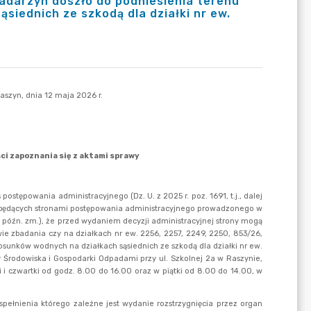
Nadarzyn doszło do podniesienia terenu
siednich ze szkodą dla działki nr ew.