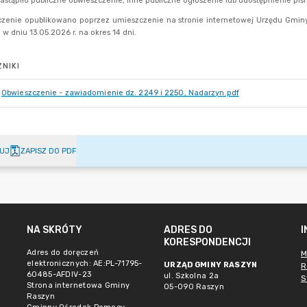
NIKI
Obwieszczenie - zawiadomienie dz. 2249 i 2250, Nadarzyn.pdf
UJ
ZAPISZ DO PDF
NA SKRÓTY
ADRES DO
KORESPONDENCJI
Adres do doręczeń
M
elektronicznych: AE:PL-71795-
URZĄD GMINY RASZYN
R
60485-AFDIV-23
ul. Szkolna 2a
S
Strona internetowa Gminy
05-090 Raszyn
Raszyn