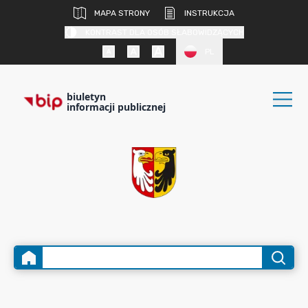
MAPA STRONY
INSTRUKCJA
KONTRAST DLA OSÓB SŁABOWIDZĄCYCH
PL
biuletyn
informacji publicznej