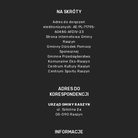
NA SKRÓTY
Adres do doręczeń
elektronicznych: AE:PL-71795-
60485-AFDIV-23
Strona internetowa Gminy
Raszyn
Gminny Ośrodek Pomocy
Społecznej
Gminne Przedsięborstwo
Komunalne Eko-Raszyn
Centrum Kultury Raszyn
Centrum Sportu Raszyn
ADRES DO
KORESPONDENCJI
URZĄD GMINY RASZYN
ul. Szkolna 2a
05-090 Raszyn
INFORMACJE