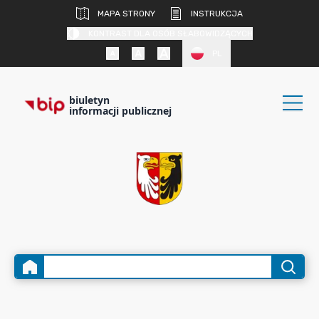
MAPA STRONY
INSTRUKCJA
KONTRAST DLA OSÓB SŁABOWIDZĄCYCH
PL
biuletyn
informacji publicznej