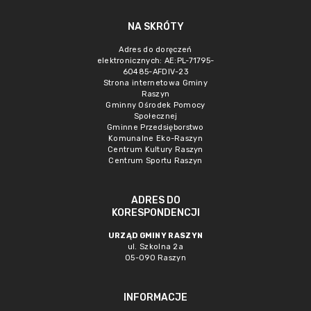
NA SKRÓTY
Adres do doręczeń
elektronicznych: AE:PL-71795-
60485-AFDIV-23
Strona internetowa Gminy
Raszyn
Gminny Ośrodek Pomocy
Społecznej
Gminne Przedsięborstwo
Komunalne Eko-Raszyn
Centrum Kultury Raszyn
Centrum Sportu Raszyn
ADRES DO
KORESPONDENCJI
URZĄD GMINY RASZYN
ul. Szkolna 2a
05-090 Raszyn
INFORMACJE