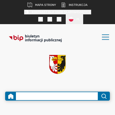
MAPA STRONY
INSTRUKCJA
KONTRAST DLA OSÓB SŁABOWIDZĄCYCH
PL
biuletyn
informacji publicznej