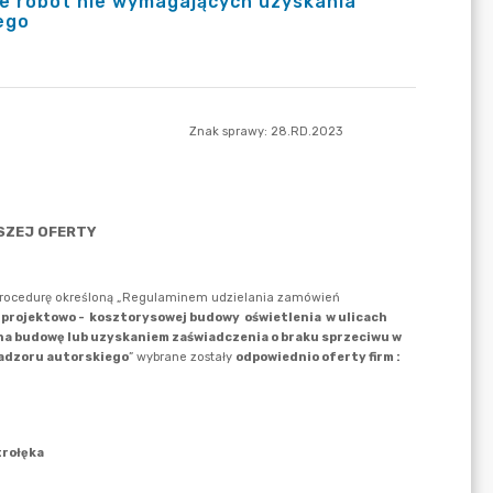
e robót nie wymagających uzyskania
ego