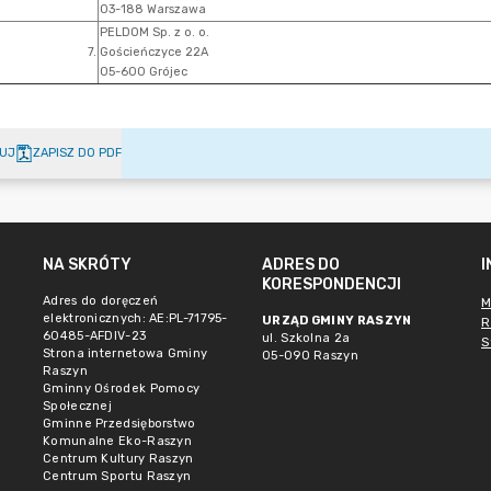
UJ
ZAPISZ DO PDF
NA SKRÓTY
ADRES DO
KORESPONDENCJI
Adres do doręczeń
M
elektronicznych: AE:PL-71795-
URZĄD GMINY RASZYN
R
60485-AFDIV-23
ul. Szkolna 2a
S
Strona internetowa Gminy
05-090 Raszyn
Raszyn
Gminny Ośrodek Pomocy
Społecznej
Gminne Przedsięborstwo
Komunalne Eko-Raszyn
Centrum Kultury Raszyn
Centrum Sportu Raszyn