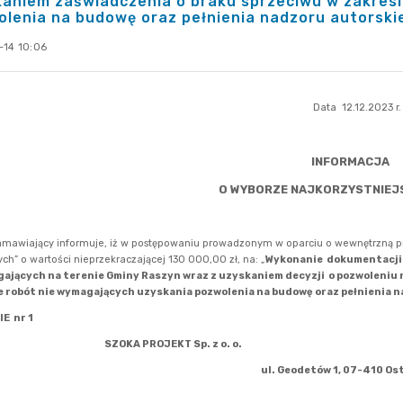
aniem zaświadczenia o braku sprzeciwu w zakresi
lenia na budowę oraz pełnienia nadzoru autorski
-14 10:06