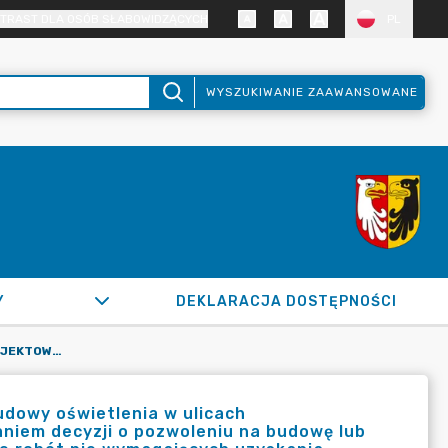
TRAST DLA OSÓB SŁABOWIDZĄCYCH
PL
WYSZUKIWANIE ZAAWANSOWANE
Y
DEKLARACJA DOSTĘPNOŚCI
WYKONANIE DOKUMENTACJI PROJEKTOWO - KOSZTORYSOWEJ BUDOWY OŚWIETLENIA W ULICACH PRZEBIEGAJĄCYCH NA TERENIE GMINY RASZYN WRAZ Z UZYSKANIEM DECYZJI O POZWOLENIU NA BUDOWĘ LUB UZYSKANIEM ZAŚWIADCZENIA O BRAKU SPRZECIWU W ZAKRESIE ROBÓT NIE WYMAGAJĄCYCH UZYSKANIA POZWOLENIA NA BUDOWĘ ORAZ PEŁNIENIA NADZORU AUTORSKIEGO
dowy oświetlenia w ulicach
aniem decyzji o pozwoleniu na budowę lub