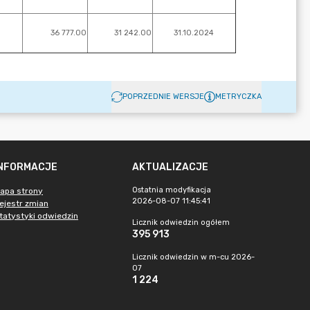
POPRZEDNIE WERSJE
METRYCZKA
INFORMACJE
AKTUALIZACJE
Ostatnia modyfikacja
apa strony
2026-08-07 11:45:41
ejestr zmian
tatystyki odwiedzin
Licznik odwiedzin ogółem
395 913
Licznik odwiedzin w m-cu 2026-
07
1 224