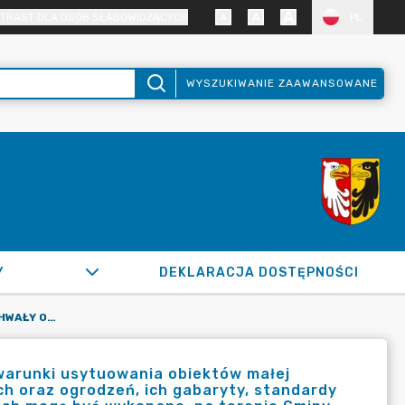
TRAST DLA OSÓB SŁABOWIDZĄCYCH
PL
WYSZUKIWANIE ZAAWANSOWANE
Y
DEKLARACJA DOSTĘPNOŚCI
PRZYGOTOWANIE PROJEKTU UCHWAŁY OKREŚLAJĄCEJ ZASADY I WARUNKI USYTUOWANIA OBIEKTÓW MAŁEJ ARCHITEKTURY, TABLIC REKLAMOWYCH I URZĄDZEŃ REKLAMOWYCH ORAZ OGRODZEŃ, ICH GABARYTY, STANDARDY JAKOŚCIOWE ORAZ RODZAJE MATERIAŁÓW BUDOWLANYCH, Z JAKICH MOGĄ BYĆ WYKONANE, NA TERENIE GMINY RASZYN WRAZ Z NIEZBĘDNĄ DOKUMENTACJĄ
 warunki usytuowania obiektów małej
ch oraz ogrodzeń, ich gabaryty, standardy