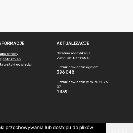
INFORMACJE
AKTUALIZACJE
Ostatnia modyfikacja
apa strony
2026-08-07 11:45:41
ejestr zmian
tatystyki odwiedzin
Licznik odwiedzin ogółem
396 048
Licznik odwiedzin w m-cu 2026-
07
1 359
nki przechowywania lub dostępu do plików
Zamknij