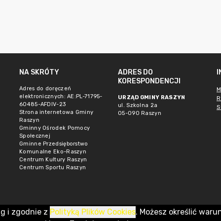
NA SKRÓTY
ADRES DO
KORESPONDENCJI
Adres do doręczeń
M
elektronicznych: AE:PL-71795-
URZĄD GMINY RASZYN
R
60485-AFDIV-23
ul. Szkolna 2a
S
Strona internetowa Gminy
05-090 Raszyn
Raszyn
Gminny Ośrodek Pomocy
Społecznej
Gminne Przedsięborstwo
Komunalne Eko-Raszyn
Centrum Kultury Raszyn
Centrum Sportu Raszyn
ug i zgodnie z
Polityką Plików Cookies
. Możesz określić waru