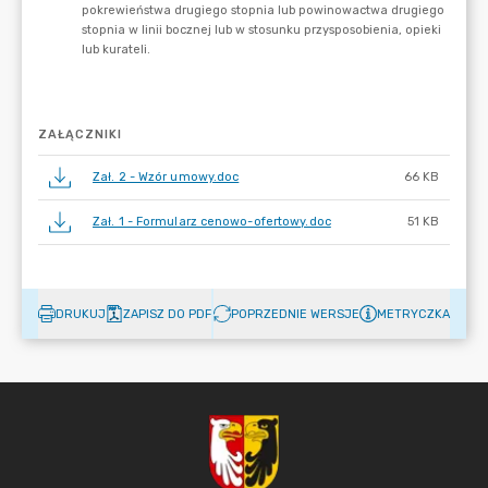
ZAŁĄCZNIKI
Zał. 2 - Wzór umowy.doc
66 KB
Zał. 1 - Formularz cenowo-ofertowy.doc
51 KB
DRUKUJ
ZAPISZ DO PDF
POPRZEDNIE WERSJE
METRYCZKA