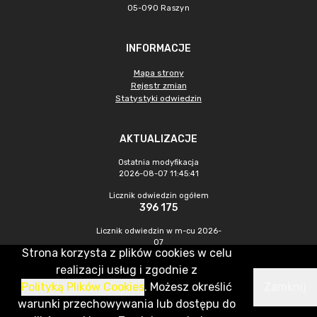
05-090 Raszyn
INFORMACJE
Mapa strony
Rejestr zmian
Statystyki odwiedzin
AKTUALIZACJE
Ostatnia modyfikacja
2026-08-07 11:45:41
Licznik odwiedzin ogółem
396 175
Licznik odwiedzin w m-cu 2026-
07
Strona korzysta z plików cookies w celu
1 486
realizacji usług i zgodnie z
Polityką Plików Cookies
. Możesz określić
Zamknij
CMS & Hosting: Nefeni Sp. z o.o.
warunki przechowywania lub dostępu do