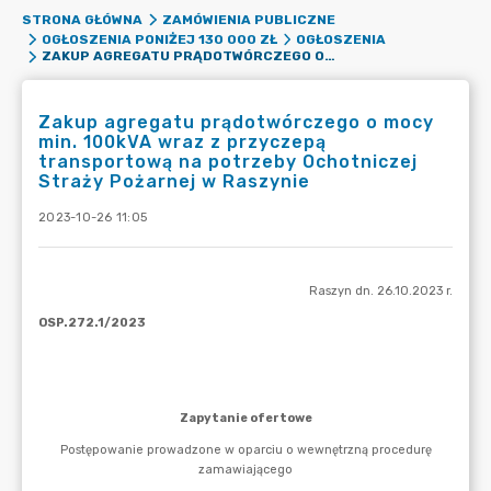
STRONA GŁÓWNA
ZAMÓWIENIA PUBLICZNE
OGŁOSZENIA PONIŻEJ 130 000 ZŁ
OGŁOSZENIA
ZAKUP AGREGATU PRĄDOTWÓRCZEGO O MOCY MIN. 100KVA WRAZ Z PRZYCZEPĄ TRANSPORTOWĄ NA POTRZEBY OCHOTNICZEJ STRAŻY POŻARNEJ W RASZYNIE
Zakup agregatu prądotwórczego o mocy
min. 100kVA wraz z przyczepą
transportową na potrzeby Ochotniczej
Straży Pożarnej w Raszynie
2023-10-26 11:05