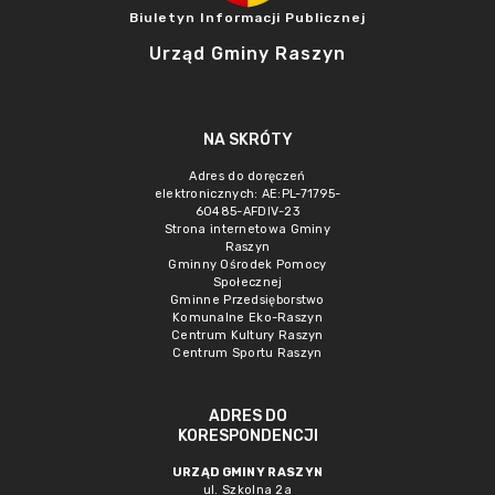
Biuletyn Informacji Publicznej
Urząd Gminy Raszyn
NA SKRÓTY
Adres do doręczeń
elektronicznych: AE:PL-71795-
60485-AFDIV-23
Strona internetowa Gminy
Raszyn
Gminny Ośrodek Pomocy
Społecznej
Gminne Przedsięborstwo
Komunalne Eko-Raszyn
Centrum Kultury Raszyn
Centrum Sportu Raszyn
ADRES DO
KORESPONDENCJI
URZĄD GMINY RASZYN
ul. Szkolna 2a