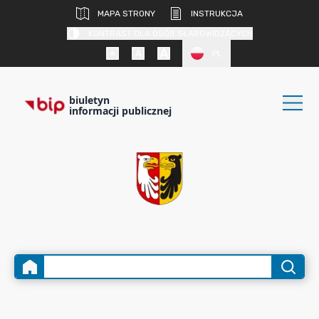
MAPA STRONY
INSTRUKCJA
KONTRAST DLA OSÓB SŁABOWIDZĄCYCH
PL
biuletyn
informacji publicznej