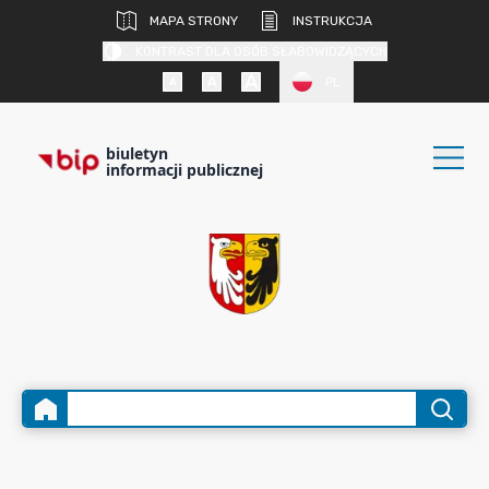
MAPA STRONY
INSTRUKCJA
KONTRAST DLA OSÓB SŁABOWIDZĄCYCH
PL
biuletyn
informacji publicznej