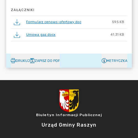
ZAŁĄCZNIKI
Formularz cenowo-ofertowy.doc
59.5 KB
Umowa gaz.docx
41.31 KB
DRUKUJ
ZAPISZ DO PDF
METRYCZKA
Biuletyn Informacji Publicznej
Urząd Gminy Raszyn