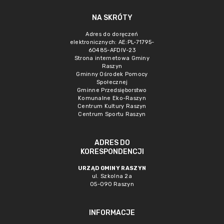
NA SKRÓTY
Adres do doręczeń
elektronicznych: AE:PL-71795-
60485-AFDIV-23
Strona internetowa Gminy
Raszyn
Gminny Ośrodek Pomocy
Społecznej
Gminne Przedsięborstwo
Komunalne Eko-Raszyn
Centrum Kultury Raszyn
Centrum Sportu Raszyn
ADRES DO
KORESPONDENCJI
URZĄD GMINY RASZYN
ul. Szkolna 2a
05-090 Raszyn
INFORMACJE