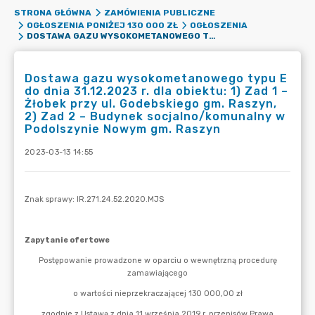
STRONA GŁÓWNA
ZAMÓWIENIA PUBLICZNE
OGŁOSZENIA PONIŻEJ 130 000 ZŁ
OGŁOSZENIA
DOSTAWA GAZU WYSOKOMETANOWEGO TYPU E DO DNIA 31.12.2023 R. DLA OBIEKTU: 1) ZAD 1 – ŻŁOBEK PRZY UL. GODEBSKIEGO GM. RASZYN, 2) ZAD 2 – BUDYNEK SOCJALNO/KOMUNALNY W PODOLSZYNIE NOWYM GM. RASZYN
Dostawa gazu wysokometanowego typu E
do dnia 31.12.2023 r. dla obiektu: 1) Zad 1 –
Żłobek przy ul. Godebskiego gm. Raszyn,
2) Zad 2 – Budynek socjalno/komunalny w
Podolszynie Nowym gm. Raszyn
2023-03-13 14:55