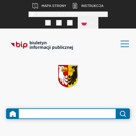
MAPA STRONY
INSTRUKCJA
KONTRAST DLA OSÓB SŁABOWIDZĄCYCH
PL
biuletyn
informacji publicznej