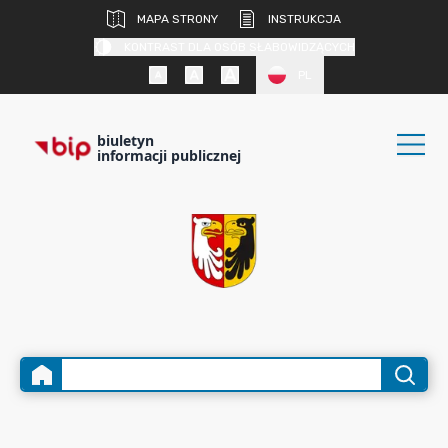
MAPA STRONY
INSTRUKCJA
KONTRAST DLA OSÓB SŁABOWIDZĄCYCH
PL
biuletyn
informacji publicznej