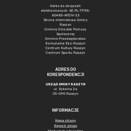
Adres do doręczeń
elektronicznych: AE:PL-71795-
60485-AFDIV-23
Strona internetowa Gminy
Raszyn
Gminny Ośrodek Pomocy
Społecznej
Gminne Przedsięborstwo
Komunalne Eko-Raszyn
Centrum Kultury Raszyn
Centrum Sportu Raszyn
ADRES DO
KORESPONDENCJI
URZĄD GMINY RASZYN
ul. Szkolna 2a
05-090 Raszyn
INFORMACJE
Mapa strony
Rejestr zmian