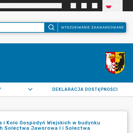
TRAST DLA OSÓB SŁABOWIDZĄCYCH
PL
WYSZUKIWANIE ZAAWANSOWANE
Y
DEKLARACJA DOSTĘPNOŚCI
 i Koło Gospodyń Wiejskich w budynku
h Sołectwa Jaworowa I i Sołectwa