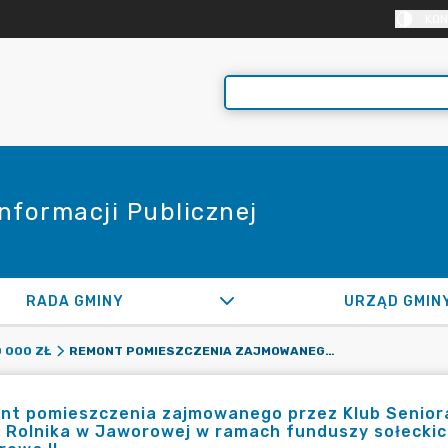
KON
Informacji Publicznej
RADA GMINY
URZĄD GMIN
REMONT POMIESZCZENIA ZAJMOWANEGO PRZEZ KLUB SENIORA I KOŁO GOSPODYŃ WIEJSKICH W BUDYNKU DOMU ROLNIKA W JAWOROWEJ W RAMACH FUNDUSZY SOŁECKICH SOŁECTWA JAWOROWA I I SOŁECTWA JAWOROWA II
 000 ZŁ
t pomieszczenia zajmowanego przez Klub Seniora
 Rolnika w Jaworowej w ramach funduszy sołeckic