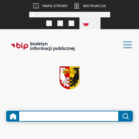
MAPA STRONY
INSTRUKCJA
KONTRAST DLA OSÓB SŁABOWIDZĄCYCH
PL
biuletyn
informacji publicznej