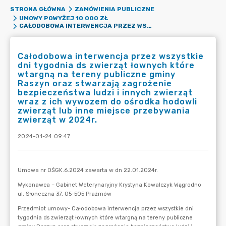
STRONA GŁÓWNA
ZAMÓWIENIA PUBLICZNE
UMOWY POWYŻEJ 10 000 ZŁ
CAŁODOBOWA INTERWENCJA PRZEZ WSZYSTKIE DNI TYGODNIA DS ZWIERZĄT ŁOWNYCH KTÓRE WTARGNĄ NA TERENY PUBLICZNE GMINY RASZYN ORAZ STWARZAJĄ ZAGROŻENIE BEZPIECZEŃSTWA LUDZI I INNYCH ZWIERZĄT WRAZ Z ICH WYWOZEM DO OŚRODKA HODOWLI ZWIERZĄT LUB INNE MIEJSCE PRZEBYWANIA ZWIERZĄT W 2024R.
Całodobowa interwencja przez wszystkie
dni tygodnia ds zwierząt łownych które
wtargną na tereny publiczne gminy
Raszyn oraz stwarzają zagrożenie
bezpieczeństwa ludzi i innych zwierząt
wraz z ich wywozem do ośrodka hodowli
zwierząt lub inne miejsce przebywania
zwierząt w 2024r.
2024-01-24 09:47