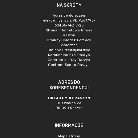
NA SKRÓTY
Adres do doręczeń
elektronicznych: AE:PL-71795-
60485-AFDIV-23
Strona internetowa Gminy
Raszyn
Gminny Ośrodek Pomocy
Społecznej
Gminne Przedsięborstwo
Komunalne Eko-Raszyn
Centrum Kultury Raszyn
Centrum Sportu Raszyn
ADRES DO
KORESPONDENCJI
URZĄD GMINY RASZYN
ul. Szkolna 2a
05-090 Raszyn
INFORMACJE
Mapa strony