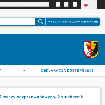
TRAST DLA OSÓB SŁABOWIDZĄCYCH
PL
WYSZUKIWANIE ZAAWANSOWANE
Y
DEKLARACJA DOSTĘPNOŚCI
3 myszy bezprzewodowych, 2 słuchawek