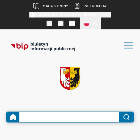
MAPA STRONY
INSTRUKCJA
KONTRAST DLA OSÓB SŁABOWIDZĄCYCH
PL
biuletyn
informacji publicznej