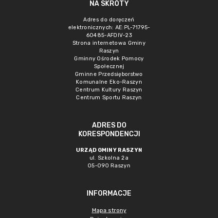
NA SKRÓTY
Adres do doręczeń
elektronicznych: AE:PL-71795-
60485-AFDIV-23
Strona internetowa Gminy
Raszyn
Gminny Ośrodek Pomocy
Społecznej
Gminne Przedsięborstwo
Komunalne Eko-Raszyn
Centrum Kultury Raszyn
Centrum Sportu Raszyn
ADRES DO
KORESPONDENCJI
URZĄD GMINY RASZYN
ul. Szkolna 2a
05-090 Raszyn
INFORMACJE
Mapa strony