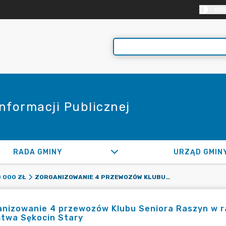
KON
Informacji Publicznej
RADA GMINY
URZĄD GMIN
ZORGANIZOWANIE 4 PRZEWOZÓW KLUBU SENIORA RASZYN W RAMACH SOŁECTW ORAZ MIESZKAŃCÓW SOŁECTWA SĘKOCIN STARY
 000 ZŁ
anizowanie 4 przewozów Klubu Seniora Raszyn w 
ctwa Sękocin Stary