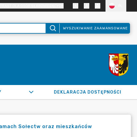
TRAST DLA OSÓB SŁABOWIDZĄCYCH
PL
WYSZUKIWANIE ZAAWANSOWANE
Y
DEKLARACJA DOSTĘPNOŚCI
ramach Sołectw oraz mieszkańców