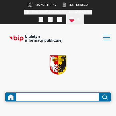
MAPA STRONY
INSTRUKCJA
KONTRAST DLA OSÓB SŁABOWIDZĄCYCH
PL
biuletyn
informacji publicznej