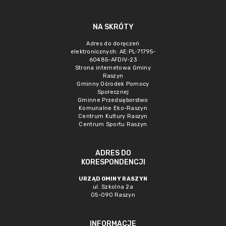
NA SKRÓTY
Adres do doręczeń
elektronicznych: AE:PL-71795-
60485-AFDIV-23
Strona internetowa Gminy
Raszyn
Gminny Ośrodek Pomocy
Społecznej
Gminne Przedsięborstwo
Komunalne Eko-Raszyn
Centrum Kultury Raszyn
Centrum Sportu Raszyn
ADRES DO
KORESPONDENCJI
URZĄD GMINY RASZYN
ul. Szkolna 2a
05-090 Raszyn
INFORMACJE