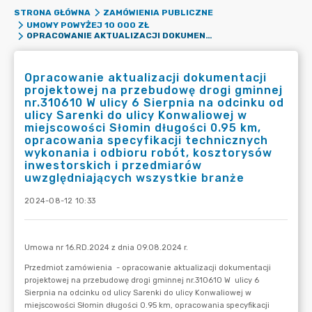
STRONA GŁÓWNA
ZAMÓWIENIA PUBLICZNE
UMOWY POWYŻEJ 10 000 ZŁ
OPRACOWANIE AKTUALIZACJI DOKUMENTACJI PROJEKTOWEJ NA PRZEBUDOWĘ DROGI GMINNEJ NR.310610 W ULICY 6 SIERPNIA NA ODCINKU OD ULICY SARENKI DO ULICY KONWALIOWEJ W MIEJSCOWOŚCI SŁOMIN DŁUGOŚCI 0.95 KM, OPRACOWANIA SPECYFIKACJI TECHNICZNYCH WYKONANIA I ODBIORU ROBÓT, KOSZTORYSÓW INWESTORSKICH I PRZEDMIARÓW UWZGLĘDNIAJĄCYCH WSZYSTKIE BRANŻE
Opracowanie aktualizacji dokumentacji
projektowej na przebudowę drogi gminnej
nr.310610 W ulicy 6 Sierpnia na odcinku od
ulicy Sarenki do ulicy Konwaliowej w
miejscowości Słomin długości 0.95 km,
opracowania specyfikacji technicznych
wykonania i odbioru robót, kosztorysów
inwestorskich i przedmiarów
uwzględniających wszystkie branże
2024-08-12 10:33