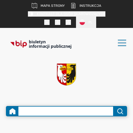
MAPA STRONY
INSTRUKCJA
KONTRAST DLA OSÓB SŁABOWIDZĄCYCH
PL
biuletyn
informacji publicznej