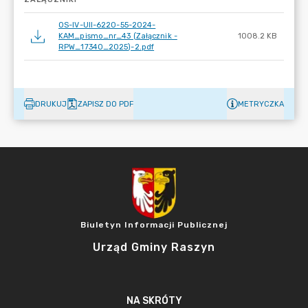
OS-IV-UII-6220-55-2024-
KAM_pismo_nr_43 (Załącznik -
1008.2 KB
RPW_17340_2025)-2.pdf
DRUKUJ
ZAPISZ DO PDF
METRYCZKA
Biuletyn Informacji Publicznej
Urząd Gminy Raszyn
NA SKRÓTY