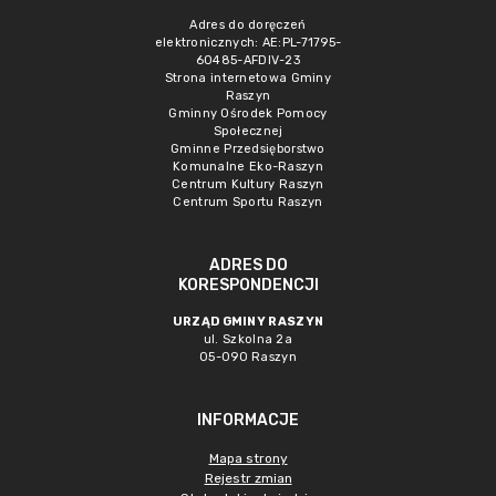
Adres do doręczeń
elektronicznych: AE:PL-71795-
60485-AFDIV-23
Strona internetowa Gminy
Raszyn
Gminny Ośrodek Pomocy
Społecznej
Gminne Przedsięborstwo
Komunalne Eko-Raszyn
Centrum Kultury Raszyn
Centrum Sportu Raszyn
ADRES DO
KORESPONDENCJI
URZĄD GMINY RASZYN
ul. Szkolna 2a
05-090 Raszyn
INFORMACJE
Mapa strony
Rejestr zmian