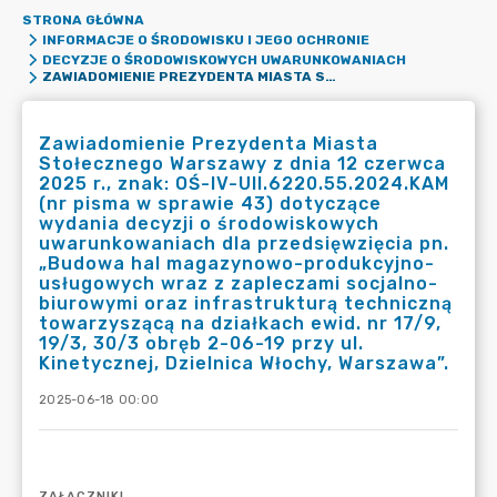
STRONA GŁÓWNA
INFORMACJE O ŚRODOWISKU I JEGO OCHRONIE
DECYZJE O ŚRODOWISKOWYCH UWARUNKOWANIACH
ZAWIADOMIENIE PREZYDENTA MIASTA STOŁECZNEGO WARSZAWY Z DNIA 12 CZERWCA 2025 R., ZNAK: OŚ-IV-UII.6220.55.2024.KAM (NR PISMA W SPRAWIE 43) DOTYCZĄCE WYDANIA DECYZJI O ŚRODOWISKOWYCH UWARUNKOWANIACH DLA PRZEDSIĘWZIĘCIA PN. „BUDOWA HAL MAGAZYNOWO-PRODUKCYJNO-USŁUGOWYCH WRAZ Z ZAPLECZAMI SOCJALNO-BIUROWYMI ORAZ INFRASTRUKTURĄ TECHNICZNĄ TOWARZYSZĄCĄ NA DZIAŁKACH EWID. NR 17/9, 19/3, 30/3 OBRĘB 2-06-19 PRZY UL. KINETYCZNEJ, DZIELNICA WŁOCHY, WARSZAWA”.
Zawiadomienie Prezydenta Miasta
Stołecznego Warszawy z dnia 12 czerwca
2025 r., znak: OŚ-IV-UII.6220.55.2024.KAM
(nr pisma w sprawie 43) dotyczące
wydania decyzji o środowiskowych
uwarunkowaniach dla przedsięwzięcia pn.
„Budowa hal magazynowo-produkcyjno-
usługowych wraz z zapleczami socjalno-
biurowymi oraz infrastrukturą techniczną
towarzyszącą na działkach ewid. nr 17/9,
19/3, 30/3 obręb 2-06-19 przy ul.
Kinetycznej, Dzielnica Włochy, Warszawa”.
2025-06-18 00:00
ZAŁĄCZNIKI