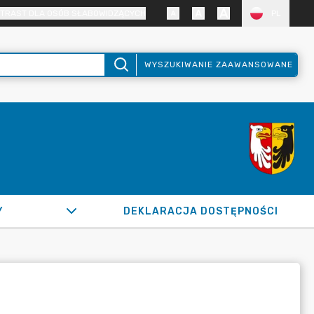
TRAST DLA OSÓB SŁABOWIDZĄCYCH
PL
WYSZUKIWANIE ZAAWANSOWANE
Y
DEKLARACJA DOSTĘPNOŚCI