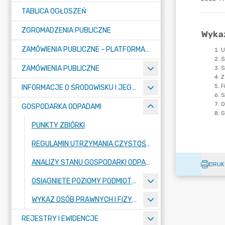
TABLICA OGŁOSZEŃ
ZGROMADZENIA PUBLICZNE
ZAMÓWIENIA PUBLICZNE - PLATFORMA ZAKUPOWA (OD 01.05.2025R.)
ZAMÓWIENIA PUBLICZNE
INFORMACJE O ŚRODOWISKU I JEGO OCHRONIE
GOSPODARKA ODPADAMI
PUNKTY ZBIÓRKI
REGULAMIN UTRZYMANIA CZYSTOŚCI
ANALIZY STANU GOSPODARKI ODPADAMI
DRUK
OSIĄGNIĘTE POZIOMY PODMIOTÓW ODBIERAJĄCYCH ODPADY KOMUNALNE
WYKAZ OSÓB PRAWNYCH I FIZYCZNYCH ORAZ JEDNOSTEK ORGANIZACYJNYCH NIEPOSIADAJĄCYCH OSOBOWOŚCI PRAWNEJ, KTÓRYM UDZIELONO ULG PODATKOWYCH
REJESTRY I EWIDENCJE