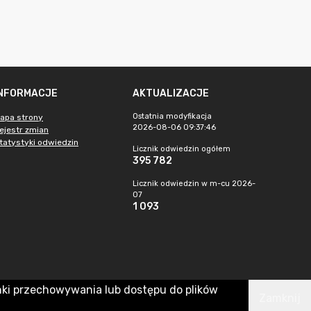
INFORMACJE
AKTUALIZACJE
Ostatnia modyfikacja
apa strony
2026-08-06 09:37:46
ejestr zmian
tatystyki odwiedzin
Licznik odwiedzin ogółem
395 782
Licznik odwiedzin w m-cu 2026-
07
1 093
nki przechowywania lub dostępu do plików
Zamknij