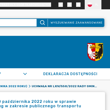
TRAST DLA OSÓB SŁABOWIDZĄCYCH
PL
WYSZUKIWANIE ZAAWANSOWANE
Y
DEKLARACJA DOSTĘPNOŚCI
UCHWAŁA NR LXIV/558/2022 RADY GMINY RASZYN Z DNIA 20 PAŹDZIERNIKA 2022 ROKU W SPRAWIE WYRAŻENIA ZGODY NA ZAWARCIE UMOWY O ŚWIADCZENIE USŁUG W ZAKRESIE PUBLICZNEGO TRANSPORTU ZBIOROWEGO W ROKU 2023
RNIKA 2022 ROKU)
 października 2022 roku w sprawie
g w zakresie publicznego transportu