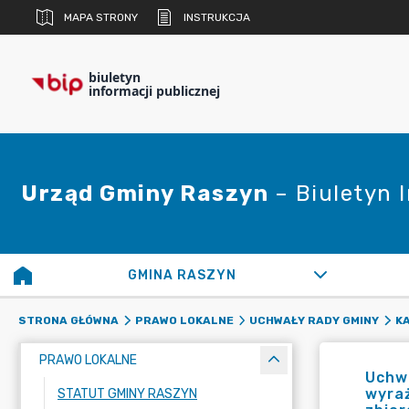
MAPA STRONY
INSTRUKCJA
biuletyn
informacji publicznej
Urząd Gminy Raszyn
– Biuletyn 
GMINA RASZYN
STRONA GŁÓWNA
PRAWO LOKALNE
UCHWAŁY RADY GMINY
K
PRAWO LOKALNE
Uchwa
wyraż
STATUT GMINY RASZYN