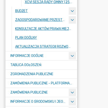
XCVI SESJA RADY GMINY (25 KWIETNIA 2024 ROKU)
BUDŻET
ZAGOSPODAROWANIE PRZESTRZENNE
KONSULTACJE AKTÓW PRAWA MIEJSCOWEGO I INNYCH AKTÓW PRAWNYCH
PLAN OGÓLNY
AKTUALIZACJA STRATEGII ROZWOJU GMINY RASZYN
INFORMACJE OGÓLNE
TABLICA OGŁOSZEŃ
ZGROMADZENIA PUBLICZNE
ZAMÓWIENIA PUBLICZNE - PLATFORMA ZAKUPOWA (OD 01.05.2025R.)
ZAMÓWIENIA PUBLICZNE
INFORMACJE O ŚRODOWISKU I JEGO OCHRONIE