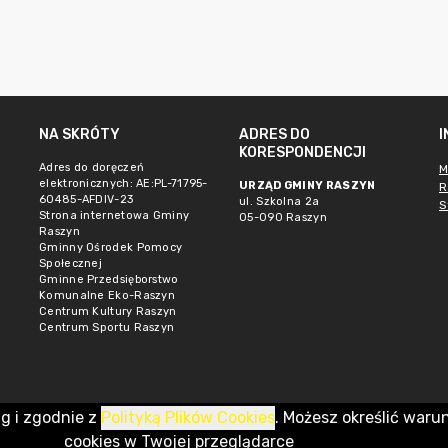
NA SKRÓTY
ADRES DO
KORESPONDENCJI
Adres do doręczeń
M
elektronicznych: AE:PL-71795-
URZĄD GMINY RASZYN
R
60485-AFDIV-23
ul. Szkolna 2a
S
Strona internetowa Gminy
05-090 Raszyn
Raszyn
Gminny Ośrodek Pomocy
Społecznej
Gminne Przedsięborstwo
Komunalne Eko-Raszyn
Centrum Kultury Raszyn
Centrum Sportu Raszyn
ug i zgodnie z
Polityką Plików Cookies
. Możesz określić waru
cookies w Twojej przeglądarce