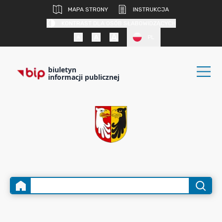
MAPA STRONY
INSTRUKCJA
KONTRAST DLA OSÓB SŁABOWIDZĄCYCH
PL
biuletyn
informacji publicznej