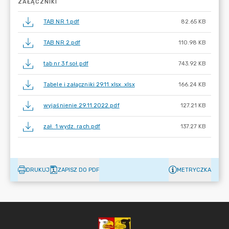
ZAŁĄCZNIKI
TAB NR 1.pdf
82.65 KB
TAB NR 2.pdf
110.98 KB
tab nr 3 f.soł.pdf
743.92 KB
Tabele i załączniki 29.11.xlsx..xlsx
166.24 KB
wyjaśnienie 29.11.2022.pdf
127.21 KB
zał. 1 wydz. rach.pdf
137.27 KB
DRUKUJ
ZAPISZ DO PDF
METRYCZKA